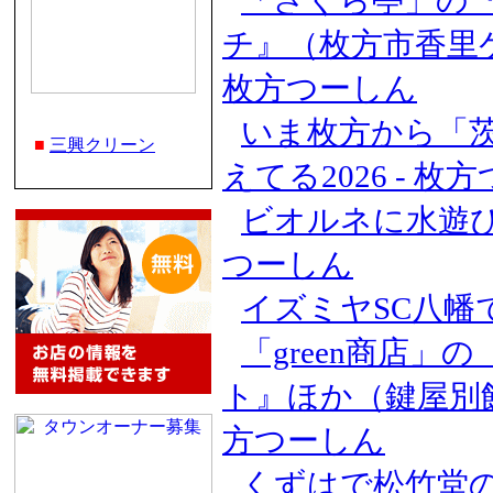
「さくら亭」の
チ』（枚方市香里
枚方つーしん
いま枚方から「
■
三興クリーン
えてる2026 - 枚
ビオルネに水遊び
つーしん
イズミヤSC八幡
「green商店
ト』ほか（鍵屋別館
方つーしん
くずはで松竹堂の