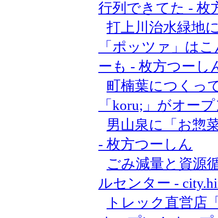
行列できてた - 
打上川治水緑地
「ポッツァ」はこ
ーも - 枚方つーし
町楠葉につくっ
「koru;」がオー
男山泉に「お惣菜
- 枚方つーしん
ごみ減量と資源循
ルセンター - city.hira
トレック直営店「TRE