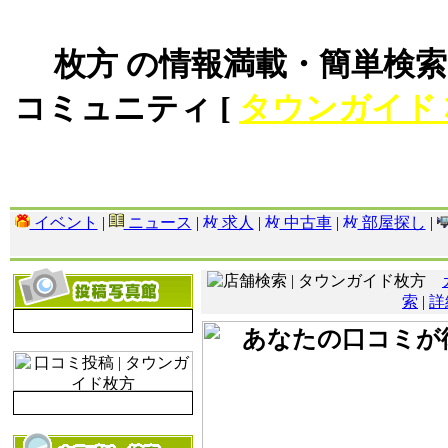
枚方 の情報満載・簡単検索
コミュニティ [
タウンガイド
イベント
|
ニュース
|
求人
|
中古車
|
部屋探し
|
索
|
詳