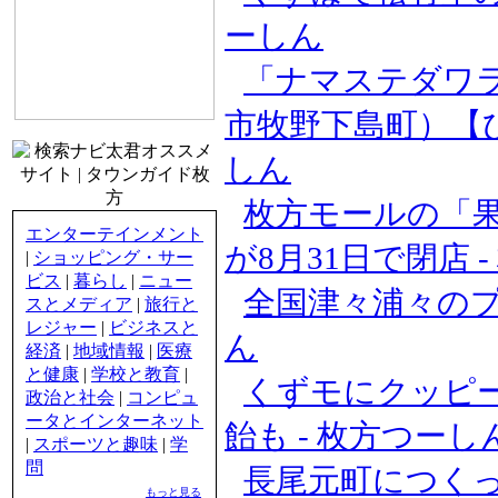
ーしん
「ナマステダワ
市牧野下島町）【ひ
しん
枚方モールの「果汁
エンターテインメント
が8月31日で閉店 
|
ショッピング・サー
ビス
|
暮らし
|
ニュー
全国津々浦々のプリ
スとメディア
|
旅行と
レジャー
|
ビジネスと
ん
経済
|
地域情報
|
医療
と健康
|
学校と教育
|
くずモにクッピ
政治と社会
|
コンピュ
ータとインターネット
飴も - 枚方つーし
|
スポーツと趣味
|
学
問
長尾元町につくっ
もっと見る