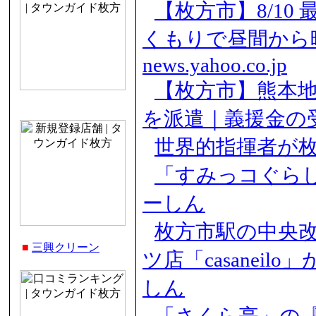
【枚方市】8/10
くもりで昼間から晴
news.yahoo.co.jp
【枚方市】熊本
を派遣｜義援金の受
世界的指揮者が枚
「すみっコぐらし
ーしん
枚方市駅の中央
■
三興クリーン
ツ店「casaneil
しん