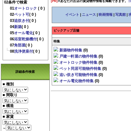
[PR]
※あなたのお店の賃貸物件情報を掲載できます。
コ
02条件で検索
01
オートロック
( 0 )
02
ペット可
( 0 )
イベント
|
ニュース
|
映画情報
|
写真館
|
03
追炊き付
( 0 )
04
新築
( 0 )
ピックアップ店舗
05
オール電化
( 0 )
06
浴室乾燥機付
( 0 )
特集
07
角部屋
( 0 )
新築物件特集
(0)
08
洗浄便座付
( 0 )
戸建一軒屋の物件特集
(0)
オートロック物件特集
(0)
ペット同居可能物件特集
(0)
詳細条件検索
追い炊き可能物件特集
(0)
オール電化物件特集
(0)
■ 種別
■ 間取り
■ 構造
■ 家賃
～