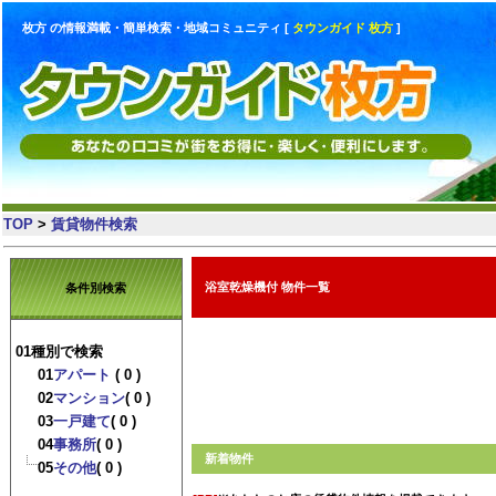
枚方 の情報満載・簡単検索・地域コミュニティ [
タウンガイド 枚方
]
TOP
>
賃貸物件検索
浴室乾燥機付 物件一覧
条件別検索
01種別で検索
01
アパート
( 0 )
02
マンション
( 0 )
03
一戸建て
( 0 )
04
事務所
( 0 )
新着物件
05
その他
( 0 )