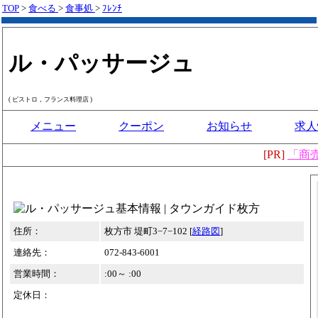
TOP
>
食べる
>
食事処
>
ﾌﾚﾝﾁ
ル・パッサージュ
( ビストロ，フランス料理店 )
メニュー
クーポン
お知らせ
求人
[PR]
「商
住所：
枚方市 堤町3−7−102 [
経路図
]
連絡先：
072-843-6001
営業時間：
:00～ :00
定休日：