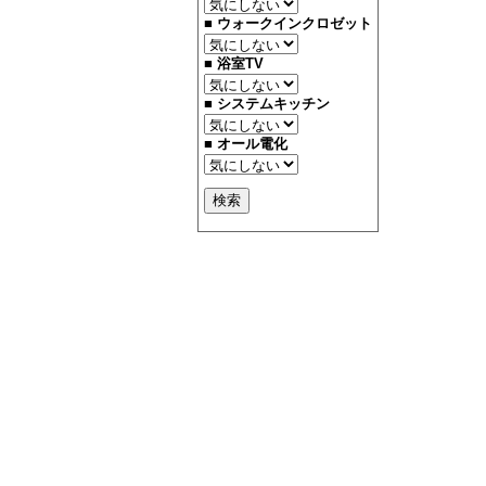
■ ウォークインクロゼット
■ 浴室TV
■ システムキッチン
■ オール電化