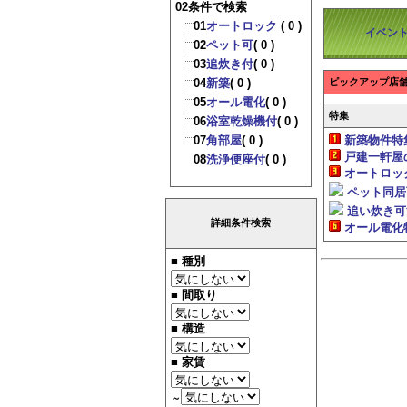
02条件で検索
01
オートロック
( 0 )
イベン
02
ペット可
( 0 )
03
追炊き付
( 0 )
04
新築
( 0 )
ピックアップ店
05
オール電化
( 0 )
特集
06
浴室乾燥機付
( 0 )
07
角部屋
( 0 )
新築物件特
戸建一軒屋
08
洗浄便座付
( 0 )
オートロッ
ペット同居
追い炊き可
詳細条件検索
オール電化
■ 種別
■ 間取り
■ 構造
■ 家賃
～