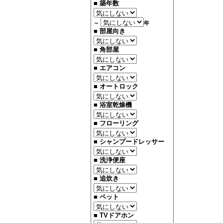
■ 築年数
～
年
■ 部屋向き
■ 角部屋
■ エアコン
■ オートロック
■ 浴室乾燥機
■ フローリング
■ シャンプードレッサー
■ 洗浄便座
■ 追炊き
■ ペット
■ TVドアホン