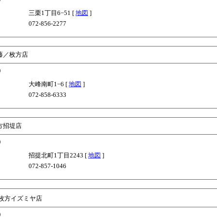
三栗1丁目6−51 [
地図
]
072-856-2277
藤／枚方店
)
大峰南町1−6 [
地図
]
072-858-6333
方招堤店
)
招提北町1丁目2243 [
地図
]
072-857-1046
枚方イズミヤ店
)