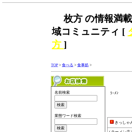
枚方 の情報満載
域コミュニティ [
方
]
TOP
>
食べる
>
食事処
>
名前検索
ﾗｰﾒﾝ
業態ワード検索
きっしゃ
( ラーメン店 