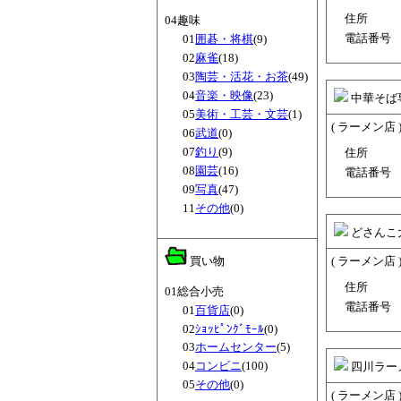
住所
04趣味
電話番号
01
囲碁・将棋
(9)
02
麻雀
(18)
03
陶芸・活花・お茶
(49)
04
音楽・映像
(23)
中華そば
05
美術・工芸・文芸
(1)
( ラーメン店 
06
武道
(0)
07
釣り
(9)
住所
08
園芸
(16)
電話番号
09
写真
(47)
11
その他
(0)
どさんこ
買い物
( ラーメン店 
住所
01総合小売
電話番号
01
百貨店
(0)
02
ｼｮｯﾋﾟﾝｸﾞﾓｰﾙ
(0)
03
ホームセンター
(5)
04
コンビニ
(100)
四川ラー
05
その他
(0)
( ラーメン店 