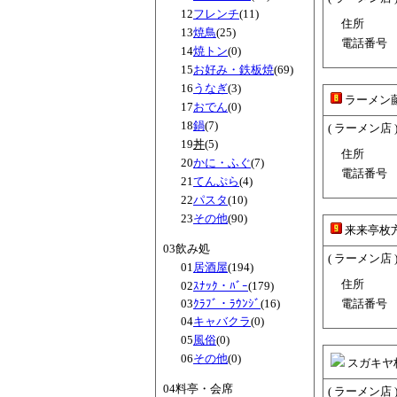
12
フレンチ
(11)
住所
13
焼鳥
(25)
電話番号
14
焼トン
(0)
15
お好み・鉄板焼
(69)
16
うなぎ
(3)
ラーメン
17
おでん
(0)
18
鍋
(7)
( ラーメン店 
19
丼
(5)
住所
20
かに・ふぐ
(7)
電話番号
21
てんぷら
(4)
22
パスタ
(10)
23
その他
(90)
来来亭枚
03飲み処
( ラーメン店 
01
居酒屋
(194)
住所
02
ｽﾅｯｸ・ﾊﾞｰ
(179)
03
ｸﾗﾌﾞ・ﾗｳﾝｼﾞ
(16)
電話番号
04
キャバクラ
(0)
05
風俗
(0)
06
その他
(0)
スガキヤ
04料亭・会席
( ラーメン店 