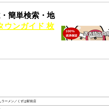
・簡単検索・地
タウンガイド 枚
んラーメン／くずは駅前店
)