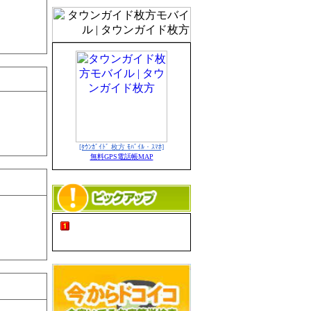
[ﾀｳﾝｶﾞｲﾄﾞ 枚方 ﾓﾊﾞｲﾙ・ｽﾏﾎ]
無料GPS電話帳MAP