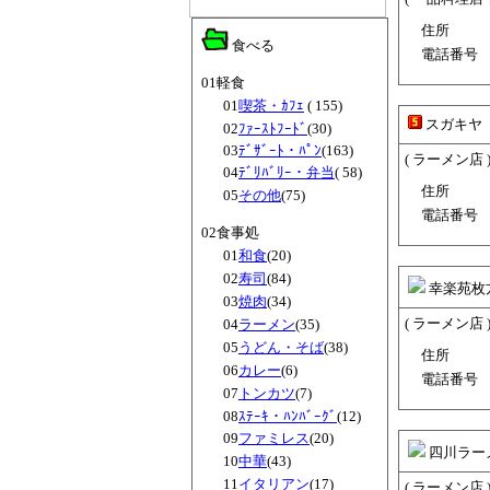
住所
食べる
電話番号
01軽食
01
喫茶・ｶﾌｪ
( 155)
スガキヤ
02
ﾌｧｰｽﾄﾌｰﾄﾞ
(30)
03
ﾃﾞｻﾞｰﾄ・ﾊﾟﾝ
(163)
( ラーメン店 
04
ﾃﾞﾘﾊﾞﾘｰ・弁当
( 58)
住所
05
その他
(75)
電話番号
02食事処
01
和食
(20)
02
寿司
(84)
幸楽苑枚
03
焼肉
(34)
( ラーメン店 
04
ラーメン
(35)
05
うどん・そば
(38)
住所
06
カレー
(6)
電話番号
07
トンカツ
(7)
08
ｽﾃｰｷ・ﾊﾝﾊﾞｰｸﾞ
(12)
09
ファミレス
(20)
四川ラー
10
中華
(43)
11
イタリアン
(17)
( ラーメン店 