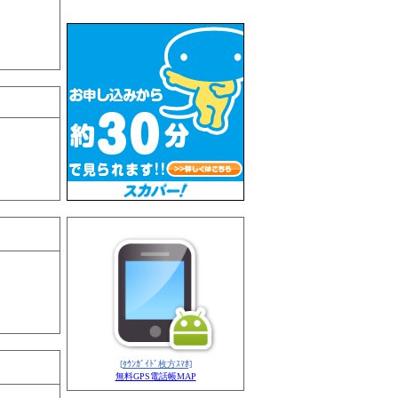
[ﾀｳﾝｶﾞｲﾄﾞ枚方ｽﾏﾎ]
無料GPS電話帳MAP