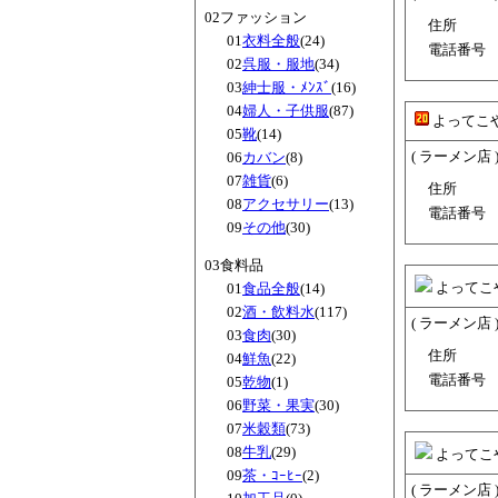
02ファッション
住所
01
衣料全般
(24)
電話番号
02
呉服・服地
(34)
03
紳士服・ﾒﾝｽﾞ
(16)
04
婦人・子供服
(87)
よってこ
05
靴
(14)
( ラーメン店 
06
カバン
(8)
07
雑貨
(6)
住所
08
アクセサリー
(13)
電話番号
09
その他
(30)
03食料品
よってこ
01
食品全般
(14)
02
酒・飲料水
(117)
( ラーメン店 
03
食肉
(30)
住所
04
鮮魚
(22)
電話番号
05
乾物
(1)
06
野菜・果実
(30)
07
米穀類
(73)
08
牛乳
(29)
よってこ
09
茶・ｺｰﾋｰ
(2)
( ラーメン店 