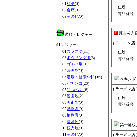
01
料亭
(6)
住所
02
会席
(9)
電話番号
03
その他
(0)
豚吉枚方
遊び・レジャー
( ラーメン店 
01レジャー
01
カラオケ
(11)
住所
03
ボウリング場
(3)
電話番号
03
ゴルフ場
(8)
04
映画館
(0)
05
浴場・健康ﾗﾝﾄﾞ
(16)
ペキンダ
06
パチンコ
(23)
( ラーメン店 
05
ｹﾞｰﾑｾﾝﾀｰ
(8)
06
遊園地
(2)
住所
03
美術館
(0)
電話番号
07
動物園
(0)
08
植物園
(0)
09
遊漁船
(0)
第一旭枚
10
観光地
(0)
11
その他
(0)
( ラーメン店 