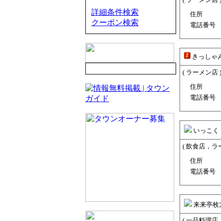
詳細条件検索
住所
クーポン検索
電話番号
きっしゃ
( ラーメン店 
住所
電話番号
いっこく
( 飲食店，ラ
住所
電話番号
来来亭枚
( 一品料理店