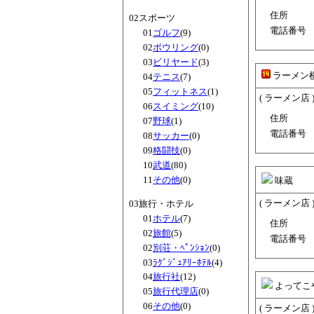
住所
02スポーツ
電話番号
01
ゴルフ
(9)
02
ボウリング
(0)
03
ビリヤード
(3)
ラーメン
04
テニス
(7)
05
フィットネス
(1)
( ラーメン店 
06
スイミング
(10)
住所
07
野球
(1)
電話番号
08
サッカー
(0)
09
格闘技
(0)
10
武道
(80)
11
その他
(0)
味蔵
( ラーメン店 
03旅行・ホテル
01
ホテル
(7)
住所
02
旅館
(5)
電話番号
02
別荘・ﾍﾟﾝｼｮﾝ
(0)
03
ﾗｸﾞｼﾞｭｱﾘｰﾎﾃﾙ
(4)
04
旅行社
(12)
よってこ
05
旅行代理店
(0)
06
その他
(0)
( ラーメン店 