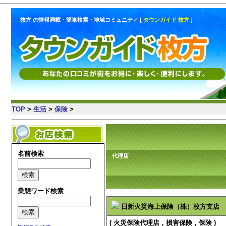
枚方 の情報満載・簡単検索・地域コミュニティ [
タウンガイド 枚方
]
TOP
>
生活
>
保険
>
名前検索
代理店
業態ワード検索
日新火災海上保険（株）枚方支店
( 火災保険代理店，損害保険，保険 )