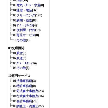
02
消防
(14)
03
電気・ｶﾞｽ・水道
(8)
04
通信・電話
(32)
05
クリーニング
(170)
06
新聞・放送
(86)
07
ｺﾞﾐ・ﾘｻｲｸﾙ
(49)
08
便利屋・代行
(19)
09
育児サービス
(0)
10
その他
(1)
09交通機関
01
航空
(0)
02
鉄道
(8)
03
ﾊﾞｽ・ﾀｸｼｰ
(14)
04
その他
(3)
10専門サービス
01
法律事務所
(3)
02
特許事務所
(0)
03
司法書士事務所
(23)
04
行政書士事務所
(16)
05
会計事務所
(76)
06
調査士・測量士
(27)