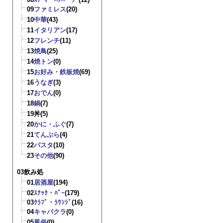
09
ファミレス
(20)
10
中華
(43)
11
イタリアン
(17)
12
フレンチ
(11)
13
焼鳥
(25)
14
焼トン
(0)
15
お好み・鉄板焼
(69)
16
うなぎ
(3)
17
おでん
(0)
18
鍋
(7)
19
丼
(5)
20
かに・ふぐ
(7)
21
てんぷら
(4)
22
パスタ
(10)
23
その他
(90)
03飲み処
01
居酒屋
(194)
02
ｽﾅｯｸ・ﾊﾞｰ
(179)
03
ｸﾗﾌﾞ・ﾗｳﾝｼﾞ
(16)
04
キャバクラ
(0)
05
風俗
(0)