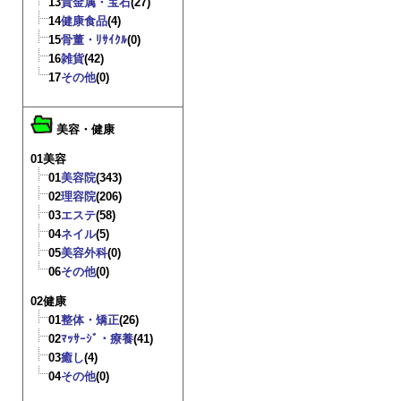
13
貴金属・宝石
(27)
14
健康食品
(4)
15
骨董・ﾘｻｲｸﾙ
(0)
16
雑貨
(42)
17
その他
(0)
美容・健康
01美容
01
美容院
(343)
02
理容院
(206)
03
エステ
(58)
04
ネイル
(5)
05
美容外科
(0)
06
その他
(0)
02健康
01
整体・矯正
(26)
02
ﾏｯｻｰｼﾞ・療養
(41)
03
癒し
(4)
04
その他
(0)