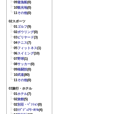
09
遊漁船
(0)
10
観光地
(0)
11
その他
(0)
02スポーツ
01
ゴルフ
(9)
02
ボウリング
(0)
03
ビリヤード
(3)
04
テニス
(7)
05
フィットネス
(1)
06
スイミング
(10)
07
野球
(1)
08
サッカー
(0)
09
格闘技
(0)
10
武道
(80)
11
その他
(0)
03旅行・ホテル
01
ホテル
(7)
02
旅館
(5)
02
別荘・ﾍﾟﾝｼｮﾝ
(0)
03
ﾗｸﾞｼﾞｭｱﾘｰﾎﾃﾙ
(4)