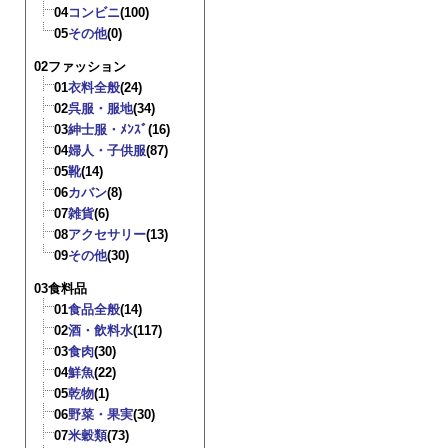
04
コンビニ
(100)
05
その他
(0)
02ファッション
01
衣料全般
(24)
02
呉服・服地
(34)
03
紳士服・ﾒﾝｽﾞ
(16)
04
婦人・子供服
(87)
05
靴
(14)
06
カバン
(8)
07
雑貨
(6)
08
アクセサリー
(13)
09
その他
(30)
03食料品
01
食品全般
(14)
02
酒・飲料水
(117)
03
食肉
(30)
04
鮮魚
(22)
05
乾物
(1)
06
野菜・果実
(30)
07
米穀類
(73)