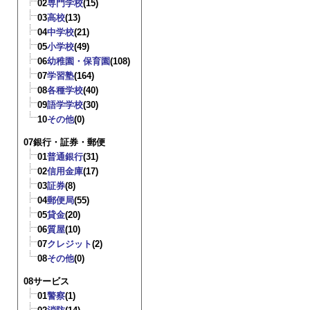
02
専門学校
(15)
03
高校
(13)
04
中学校
(21)
05
小学校
(49)
06
幼稚園・保育園
(108)
07
学習塾
(164)
08
各種学校
(40)
09
語学学校
(30)
10
その他
(0)
07銀行・証券・郵便
01
普通銀行
(31)
02
信用金庫
(17)
03
証券
(8)
04
郵便局
(55)
05
貸金
(20)
06
質屋
(10)
07
クレジット
(2)
08
その他
(0)
08サービス
01
警察
(1)