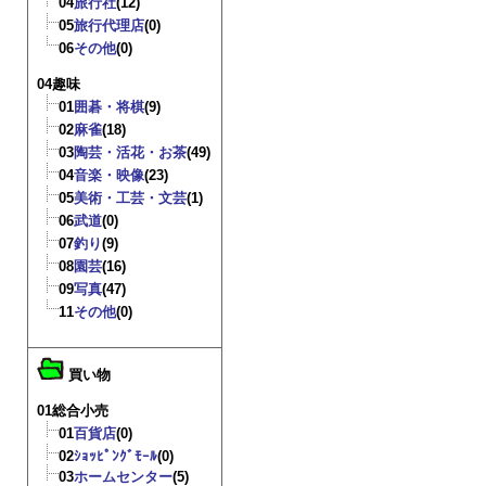
04
旅行社
(12)
05
旅行代理店
(0)
06
その他
(0)
04趣味
01
囲碁・将棋
(9)
02
麻雀
(18)
03
陶芸・活花・お茶
(49)
04
音楽・映像
(23)
05
美術・工芸・文芸
(1)
06
武道
(0)
07
釣り
(9)
08
園芸
(16)
09
写真
(47)
11
その他
(0)
買い物
01総合小売
01
百貨店
(0)
02
ｼｮｯﾋﾟﾝｸﾞﾓｰﾙ
(0)
03
ホームセンター
(5)