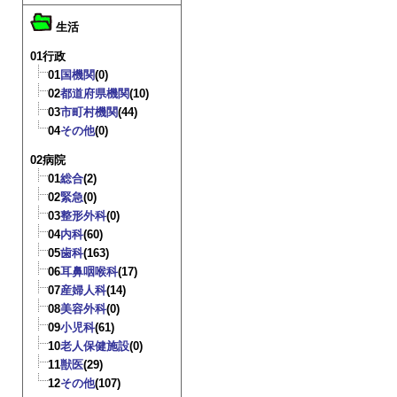
生活
01行政
01
国機関
(0)
02
都道府県機関
(10)
03
市町村機関
(44)
04
その他
(0)
02病院
01
総合
(2)
02
緊急
(0)
03
整形外科
(0)
04
内科
(60)
05
歯科
(163)
06
耳鼻咽喉科
(17)
07
産婦人科
(14)
08
美容外科
(0)
09
小児科
(61)
10
老人保健施設
(0)
11
獣医
(29)
12
その他
(107)