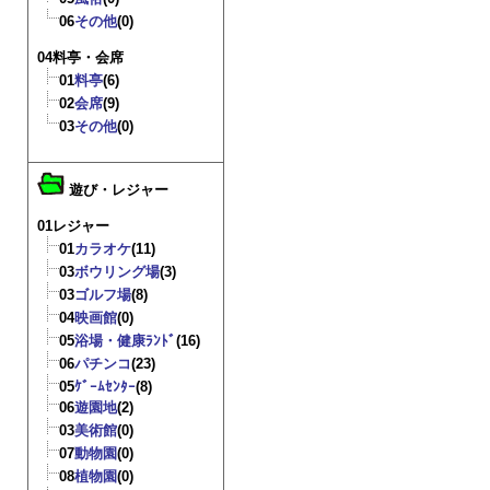
06
その他
(0)
04料亭・会席
01
料亭
(6)
02
会席
(9)
03
その他
(0)
遊び・レジャー
01レジャー
01
カラオケ
(11)
03
ボウリング場
(3)
03
ゴルフ場
(8)
04
映画館
(0)
05
浴場・健康ﾗﾝﾄﾞ
(16)
06
パチンコ
(23)
05
ｹﾞｰﾑｾﾝﾀｰ
(8)
06
遊園地
(2)
03
美術館
(0)
07
動物園
(0)
08
植物園
(0)