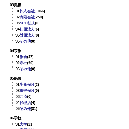
03美容
01
株式会社
(1066)
02
有限会社
(250)
03
NPO法人
(0)
04
社団法人
(6)
05
財団法人
(8)
06
その他
(0)
04宗教
01
教会
(47)
02
寺社
(90)
06
その他
(0)
05保険
01
生命保険
(2)
02
損害保険
(0)
03
共済
(0)
04
代理店
(4)
05
その他
(81)
06学校
01
大学
(21)