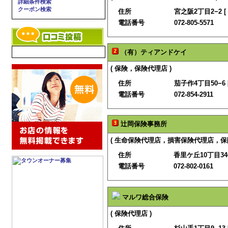
詳細条件検索
クーポン検索
住所
宮之阪2丁目2−2 [
電話番号
072-805-5571
（有）ティアンドケイ
( 保険，保険代理店 )
住所
茄子作4丁目50−6 
電話番号
072-854-2911
辻岡保険事務所
( 生命保険代理店，損害保険代理店，保険
住所
香里ケ丘10丁目346
電話番号
072-802-0161
マルワ総合保険
( 保険代理店 )