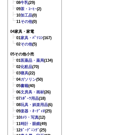
08
牛乳
(29)
09
茶・ｺｰﾋｰ
(2)
10
加工品
(0)
11
その他
(0)
04家具・家電
01
家具・ﾊﾟｿｺﾝ
(167)
02
その他
(5)
05その他小売
01
医薬品・薬局
(134)
02
化粧品
(70)
03
寝具
(22)
04
ガソリン
(50)
05
書籍
(40)
06
文房具・画材
(26)
07
ｽﾎﾟｰﾂ用品
(18)
08
玩具・娯楽用品
(6)
09
楽器・ｵｰﾃﾞｨｵ
(25)
10
ｶﾒﾗ・写真
(12)
11
時計・眼鏡
(49)
12
ｶﾞｰﾃﾞﾆﾝｸﾞ
(25)