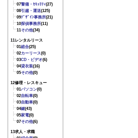
07
警備・ｾｷｭﾘﾃｨ
(27)
08
引越・運送
(125)
09
ﾃﾞｻﾞｲﾝ事務所
(21)
10
探偵事務所
(11)
11
その他
(34)
11レンタルリース
01
総合
(25)
02
カーリース
(0)
03
CD・ビデオ
(6)
04
貸衣装
(16)
05
その他
(0)
12修理・レスキュー
01
パソコン
(0)
02
自転車
(0)
03
自動車
(0)
04
鍵
(43)
05
家電
(0)
07
その他
(6)
13求人・求職