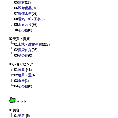
05
建材
(26)
06
設備備品
(0)
07
設備工事
(52)
08
電気・ｶﾞｽ工事
(82)
09
水まわり
(99)
10
その他
(0)
02売買・賃貸
01
土地・建物売買
(228)
02
賃貸仲介
(95)
03
その他
(0)
03ショッピング
01
家具
(41)
02
建具・畳
(49)
03
食器
(1)
04
その他
(0)
ペット
01美容
01
美容
(5)