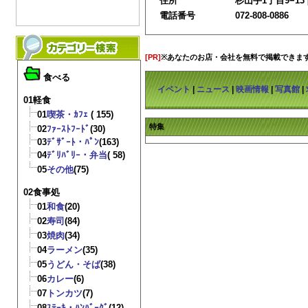
住所
杉山手1丁目9−13 
電話番号
072-808-0886
[PR]
※あなたのお店・会社を無料で掲載できま
食べる
イベント
|
ニュース
|
映画情報
|
写真館
|
01軽食
01
喫茶・ｶﾌｪ
( 155)
特集
02
ﾌｧｰｽﾄﾌｰﾄﾞ
(30)
03
ﾃﾞｻﾞｰﾄ・ﾊﾟﾝ
(163)
04
ﾃﾞﾘﾊﾞﾘｰ・弁当
( 58)
05
その他
(75)
02食事処
01
和食
(20)
02
寿司
(84)
03
焼肉
(34)
04
ラーメン
(35)
05
うどん・そば
(38)
06
カレー
(6)
07
トンカツ
(7)
08
ｽﾃｰｷ・ﾊﾝﾊﾞｰｸﾞ
(12)