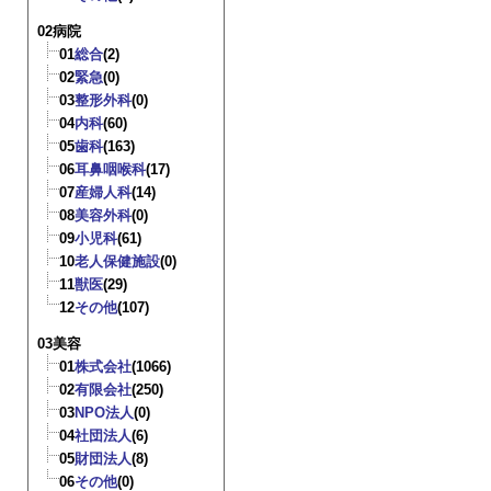
02病院
01
総合
(2)
02
緊急
(0)
03
整形外科
(0)
04
内科
(60)
05
歯科
(163)
06
耳鼻咽喉科
(17)
07
産婦人科
(14)
08
美容外科
(0)
09
小児科
(61)
10
老人保健施設
(0)
11
獣医
(29)
12
その他
(107)
03美容
01
株式会社
(1066)
02
有限会社
(250)
03
NPO法人
(0)
04
社団法人
(6)
05
財団法人
(8)
06
その他
(0)