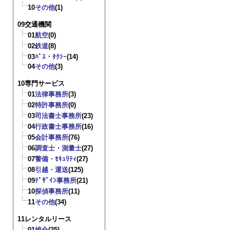
10
その他
(1)
09交通機関
01
航空
(0)
02
鉄道
(8)
03
ﾊﾞｽ・ﾀｸｼｰ
(14)
04
その他
(3)
10専門サービス
01
法律事務所
(3)
02
特許事務所
(0)
03
司法書士事務所
(23)
04
行政書士事務所
(16)
05
会計事務所
(76)
06
調査士・測量士
(27)
07
警備・ｾｷｭﾘﾃｨ
(27)
08
引越・運送
(125)
09
ﾃﾞｻﾞｲﾝ事務所
(21)
10
探偵事務所
(11)
11
その他
(34)
11レンタルリース
01
総合
(25)