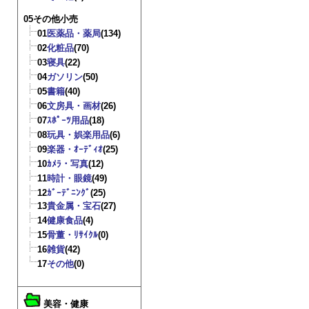
05その他小売
01
医薬品・薬局
(134)
02
化粧品
(70)
03
寝具
(22)
04
ガソリン
(50)
05
書籍
(40)
06
文房具・画材
(26)
07
ｽﾎﾟｰﾂ用品
(18)
08
玩具・娯楽用品
(6)
09
楽器・ｵｰﾃﾞｨｵ
(25)
10
ｶﾒﾗ・写真
(12)
11
時計・眼鏡
(49)
12
ｶﾞｰﾃﾞﾆﾝｸﾞ
(25)
13
貴金属・宝石
(27)
14
健康食品
(4)
15
骨董・ﾘｻｲｸﾙ
(0)
16
雑貨
(42)
17
その他
(0)
美容・健康