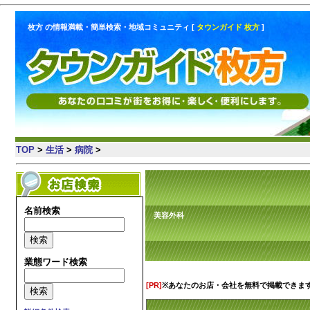
枚方 の情報満載・簡単検索・地域コミュニティ [
タウンガイド 枚方
]
TOP
>
生活
>
病院
>
名前検索
美容外科
業態ワード検索
[PR]
※あなたのお店・会社を無料で掲載できま