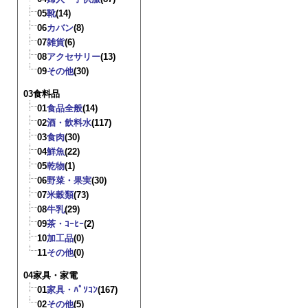
05
靴
(14)
06
カバン
(8)
07
雑貨
(6)
08
アクセサリー
(13)
09
その他
(30)
03食料品
01
食品全般
(14)
02
酒・飲料水
(117)
03
食肉
(30)
04
鮮魚
(22)
05
乾物
(1)
06
野菜・果実
(30)
07
米穀類
(73)
08
牛乳
(29)
09
茶・ｺｰﾋｰ
(2)
10
加工品
(0)
11
その他
(0)
04家具・家電
01
家具・ﾊﾟｿｺﾝ
(167)
02
その他
(5)