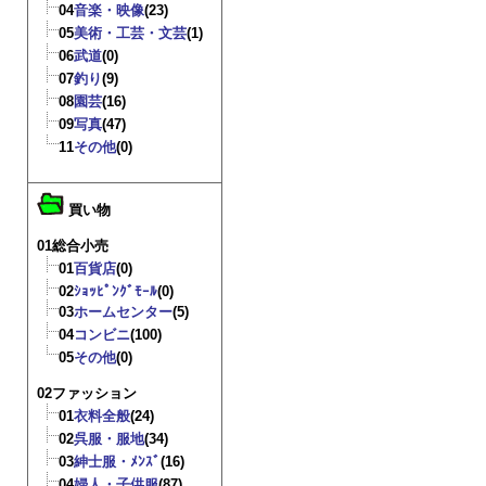
04
音楽・映像
(23)
05
美術・工芸・文芸
(1)
06
武道
(0)
07
釣り
(9)
08
園芸
(16)
09
写真
(47)
11
その他
(0)
買い物
01総合小売
01
百貨店
(0)
02
ｼｮｯﾋﾟﾝｸﾞﾓｰﾙ
(0)
03
ホームセンター
(5)
04
コンビニ
(100)
05
その他
(0)
02ファッション
01
衣料全般
(24)
02
呉服・服地
(34)
03
紳士服・ﾒﾝｽﾞ
(16)
04
婦人・子供服
(87)