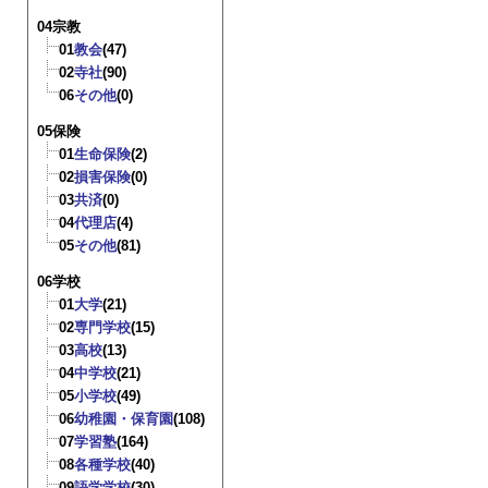
04宗教
01
教会
(47)
02
寺社
(90)
06
その他
(0)
05保険
01
生命保険
(2)
02
損害保険
(0)
03
共済
(0)
04
代理店
(4)
05
その他
(81)
06学校
01
大学
(21)
02
専門学校
(15)
03
高校
(13)
04
中学校
(21)
05
小学校
(49)
06
幼稚園・保育園
(108)
07
学習塾
(164)
08
各種学校
(40)
09
語学学校
(30)