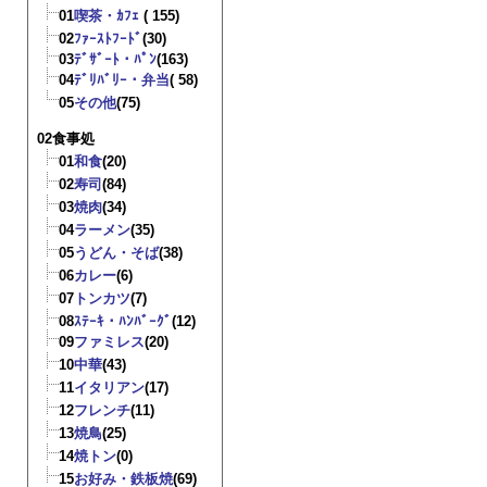
01
喫茶・ｶﾌｪ
( 155)
02
ﾌｧｰｽﾄﾌｰﾄﾞ
(30)
03
ﾃﾞｻﾞｰﾄ・ﾊﾟﾝ
(163)
04
ﾃﾞﾘﾊﾞﾘｰ・弁当
( 58)
05
その他
(75)
02食事処
01
和食
(20)
02
寿司
(84)
03
焼肉
(34)
04
ラーメン
(35)
05
うどん・そば
(38)
06
カレー
(6)
07
トンカツ
(7)
08
ｽﾃｰｷ・ﾊﾝﾊﾞｰｸﾞ
(12)
09
ファミレス
(20)
10
中華
(43)
11
イタリアン
(17)
12
フレンチ
(11)
13
焼鳥
(25)
14
焼トン
(0)
15
お好み・鉄板焼
(69)