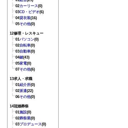
02
カーリース
(0)
03
CD・ビデオ
(6)
04
貸衣装
(16)
05
その他
(0)
12修理・レスキュー
01
パソコン
(0)
02
自転車
(0)
03
自動車
(0)
04
鍵
(43)
05
家電
(0)
07
その他
(6)
13求人・求職
01
紹介所
(0)
02
派遣
(22)
06
その他
(0)
14冠婚葬祭
01
施設
(0)
02
葬祭業
(0)
03
プロデュース
(0)