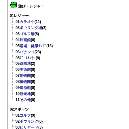
遊び・レジャー
01レジャー
01
カラオケ
(11)
03
ボウリング場
(3)
03
ゴルフ場
(8)
04
映画館
(0)
05
浴場・健康ﾗﾝﾄﾞ
(16)
06
パチンコ
(23)
05
ｹﾞｰﾑｾﾝﾀｰ
(8)
06
遊園地
(2)
03
美術館
(0)
07
動物園
(0)
08
植物園
(0)
09
遊漁船
(0)
10
観光地
(0)
11
その他
(0)
02スポーツ
01
ゴルフ
(9)
02
ボウリング
(0)
03
ビリヤード
(3)