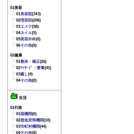
01美容
01
美容院
(343)
02
理容院
(206)
03
エステ
(58)
04
ネイル
(5)
05
美容外科
(0)
06
その他
(0)
02健康
01
整体・矯正
(26)
02
ﾏｯｻｰｼﾞ・療養
(41)
03
癒し
(4)
04
その他
(0)
生活
01行政
01
国機関
(0)
02
都道府県機関
(10)
03
市町村機関
(44)
04
その他
(0)