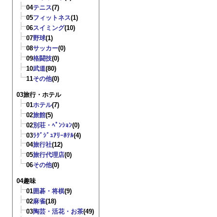
04
テニス
(7)
05
フィットネス
(1)
06
スイミング
(10)
07
野球
(1)
08
サッカー
(0)
09
格闘技
(0)
10
武道
(80)
11
その他
(0)
03旅行・ホテル
01
ホテル
(7)
02
旅館
(5)
02
別荘・ﾍﾟﾝｼｮﾝ
(0)
03
ﾗｸﾞｼﾞｭｱﾘｰﾎﾃﾙ
(4)
04
旅行社
(12)
05
旅行代理店
(0)
06
その他
(0)
04趣味
01
囲碁・将棋
(9)
02
麻雀
(18)
03
陶芸・活花・お茶
(49)