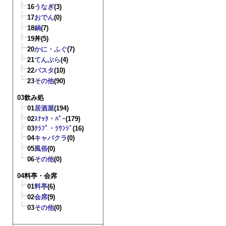
16
うなぎ
(3)
17
おでん
(0)
18
鍋
(7)
19
丼
(5)
20
かに・ふぐ
(7)
21
てんぷら
(4)
22
パスタ
(10)
23
その他
(90)
03飲み処
01
居酒屋
(194)
02
ｽﾅｯｸ・ﾊﾞｰ
(179)
03
ｸﾗﾌﾞ・ﾗｳﾝｼﾞ
(16)
04
キャバクラ
(0)
05
風俗
(0)
06
その他
(0)
04料亭・会席
01
料亭
(6)
02
会席
(9)
03
その他
(0)