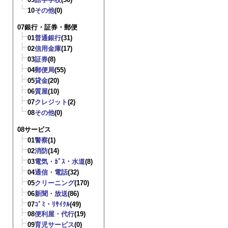
10
その他
(0)
07銀行・証券・郵便
01
普通銀行
(31)
02
信用金庫
(17)
03
証券
(8)
04
郵便局
(55)
05
貸金
(20)
06
質屋
(10)
07
クレジット
(2)
08
その他
(0)
08サービス
01
警察
(1)
02
消防
(14)
03
電気・ｶﾞｽ・水道
(8)
04
通信・電話
(32)
05
クリーニング
(170)
06
新聞・放送
(86)
07
ｺﾞﾐ・ﾘｻｲｸﾙ
(49)
08
便利屋・代行
(19)
09
育児サービス
(0)