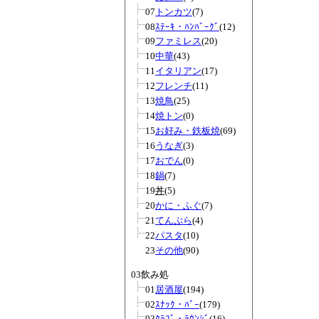
07
トンカツ
(7)
08
ｽﾃｰｷ・ﾊﾝﾊﾞｰｸﾞ
(12)
09
ファミレス
(20)
10
中華
(43)
11
イタリアン
(17)
12
フレンチ
(11)
13
焼鳥
(25)
14
焼トン
(0)
15
お好み・鉄板焼
(69)
16
うなぎ
(3)
17
おでん
(0)
18
鍋
(7)
19
丼
(5)
20
かに・ふぐ
(7)
21
てんぷら
(4)
22
パスタ
(10)
23
その他
(90)
03飲み処
01
居酒屋
(194)
02
ｽﾅｯｸ・ﾊﾞｰ
(179)
03
ｸﾗﾌﾞ・ﾗｳﾝｼﾞ
(16)