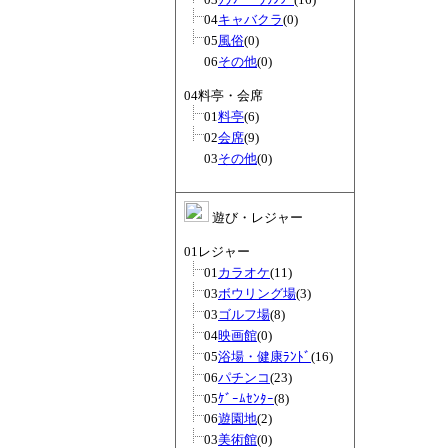
04
キャバクラ
(0)
05
風俗
(0)
06
その他
(0)
04料亭・会席
01
料亭
(6)
02
会席
(9)
03
その他
(0)
遊び・レジャー
01レジャー
01
カラオケ
(11)
03
ボウリング場
(3)
03
ゴルフ場
(8)
04
映画館
(0)
05
浴場・健康ﾗﾝﾄﾞ
(16)
06
パチンコ
(23)
05
ｹﾞｰﾑｾﾝﾀｰ
(8)
06
遊園地
(2)
03
美術館
(0)