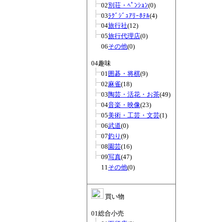
02
別荘・ﾍﾟﾝｼｮﾝ
(0)
03
ﾗｸﾞｼﾞｭｱﾘｰﾎﾃﾙ
(4)
04
旅行社
(12)
05
旅行代理店
(0)
06
その他
(0)
04趣味
01
囲碁・将棋
(9)
02
麻雀
(18)
03
陶芸・活花・お茶
(49)
04
音楽・映像
(23)
05
美術・工芸・文芸
(1)
06
武道
(0)
07
釣り
(9)
08
園芸
(16)
09
写真
(47)
11
その他
(0)
買い物
01総合小売