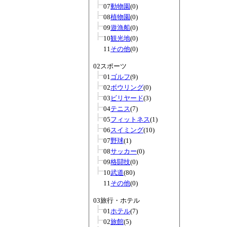
07
動物園
(0)
08
植物園
(0)
09
遊漁船
(0)
10
観光地
(0)
11
その他
(0)
02スポーツ
01
ゴルフ
(9)
02
ボウリング
(0)
03
ビリヤード
(3)
04
テニス
(7)
05
フィットネス
(1)
06
スイミング
(10)
07
野球
(1)
08
サッカー
(0)
09
格闘技
(0)
10
武道
(80)
11
その他
(0)
03旅行・ホテル
01
ホテル
(7)
02
旅館
(5)