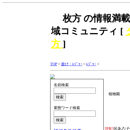
枚方 の情報満載
域コミュニティ [
方
]
TOP
>
遊び・ﾚｼﾞｬｰ
>
ﾚｼﾞｬｰ
>
名前検索
植物園
業態ワード検索
[PR]
※あな