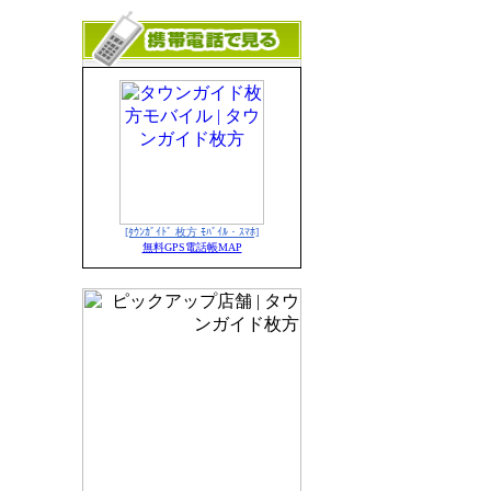
[ﾀｳﾝｶﾞｲﾄﾞ 枚方 ﾓﾊﾞｲﾙ・ｽﾏﾎ]
無料GPS電話帳MAP