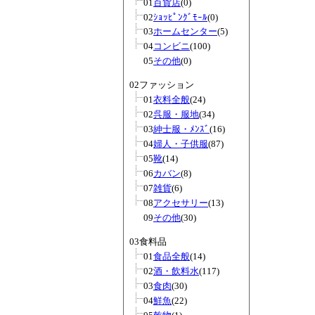
01
百貨店
(0)
02
ｼｮｯﾋﾟﾝｸﾞﾓｰﾙ
(0)
03
ホームセンター
(5)
04
コンビニ
(100)
05
その他
(0)
02ファッション
01
衣料全般
(24)
02
呉服・服地
(34)
03
紳士服・ﾒﾝｽﾞ
(16)
04
婦人・子供服
(87)
05
靴
(14)
06
カバン
(8)
07
雑貨
(6)
08
アクセサリー
(13)
09
その他
(30)
03食料品
01
食品全般
(14)
02
酒・飲料水
(117)
03
食肉
(30)
04
鮮魚
(22)