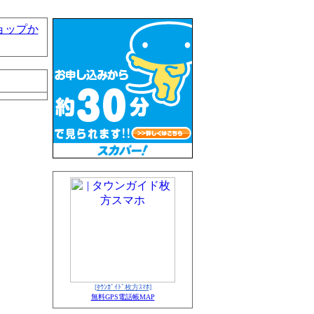
ョップか
[ﾀｳﾝｶﾞｲﾄﾞ枚方ｽﾏﾎ]
無料GPS電話帳MAP