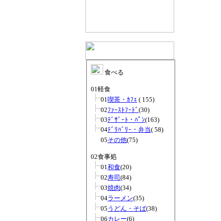
食べる
01軽食
01
喫茶・ｶﾌｪ
( 155)
02
ﾌｧｰｽﾄﾌｰﾄﾞ
(30)
03
ﾃﾞｻﾞｰﾄ・ﾊﾟﾝ
(163)
04
ﾃﾞﾘﾊﾞﾘｰ・弁当
( 58)
05
その他
(75)
02食事処
01
和食
(20)
02
寿司
(84)
03
焼肉
(34)
04
ラーメン
(35)
05
うどん・そば
(38)
06
カレー
(6)