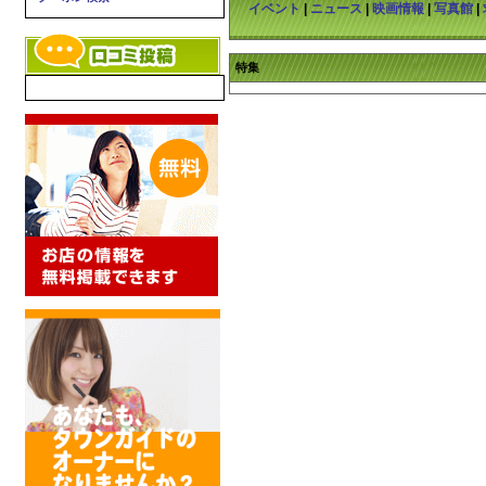
イベント
|
ニュース
|
映画情報
|
写真館
|
特集