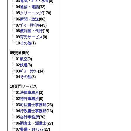
03
電気・ｶﾞｽ・水道
(8)
04
通信・電話
(32)
05
クリーニング
(170)
06
新聞・放送
(86)
07
ｺﾞﾐ・ﾘｻｲｸﾙ
(49)
08
便利屋・代行
(19)
09
育児サービス
(0)
10
その他
(1)
09交通機関
01
航空
(0)
02
鉄道
(8)
03
ﾊﾞｽ・ﾀｸｼｰ
(14)
04
その他
(3)
10専門サービス
01
法律事務所
(3)
02
特許事務所
(0)
03
司法書士事務所
(23)
04
行政書士事務所
(16)
05
会計事務所
(76)
06
調査士・測量士
(27)
07
警備・ｾｷｭﾘﾃｨ
(27)