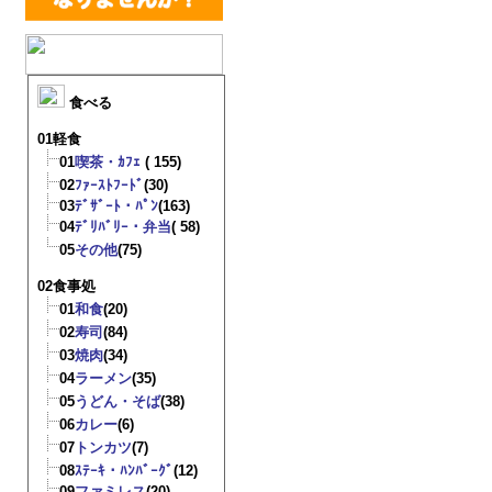
食べる
01軽食
01
喫茶・ｶﾌｪ
( 155)
02
ﾌｧｰｽﾄﾌｰﾄﾞ
(30)
03
ﾃﾞｻﾞｰﾄ・ﾊﾟﾝ
(163)
04
ﾃﾞﾘﾊﾞﾘｰ・弁当
( 58)
05
その他
(75)
02食事処
01
和食
(20)
02
寿司
(84)
03
焼肉
(34)
04
ラーメン
(35)
05
うどん・そば
(38)
06
カレー
(6)
07
トンカツ
(7)
08
ｽﾃｰｷ・ﾊﾝﾊﾞｰｸﾞ
(12)
09
ファミレス
(20)