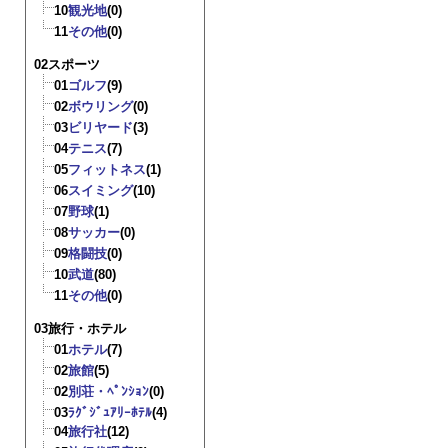
10
観光地
(0)
11
その他
(0)
02スポーツ
01
ゴルフ
(9)
02
ボウリング
(0)
03
ビリヤード
(3)
04
テニス
(7)
05
フィットネス
(1)
06
スイミング
(10)
07
野球
(1)
08
サッカー
(0)
09
格闘技
(0)
10
武道
(80)
11
その他
(0)
03旅行・ホテル
01
ホテル
(7)
02
旅館
(5)
02
別荘・ﾍﾟﾝｼｮﾝ
(0)
03
ﾗｸﾞｼﾞｭｱﾘｰﾎﾃﾙ
(4)
04
旅行社
(12)