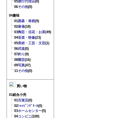
05
旅行代理店
(0)
06
その他
(0)
04趣味
01
囲碁・将棋
(9)
02
麻雀
(18)
03
陶芸・活花・お茶
(49)
04
音楽・映像
(23)
05
美術・工芸・文芸
(1)
06
武道
(0)
07
釣り
(9)
08
園芸
(16)
09
写真
(47)
11
その他
(0)
買い物
01総合小売
01
百貨店
(0)
02
ｼｮｯﾋﾟﾝｸﾞﾓｰﾙ
(0)
03
ホームセンター
(5)
04
コンビニ
(100)