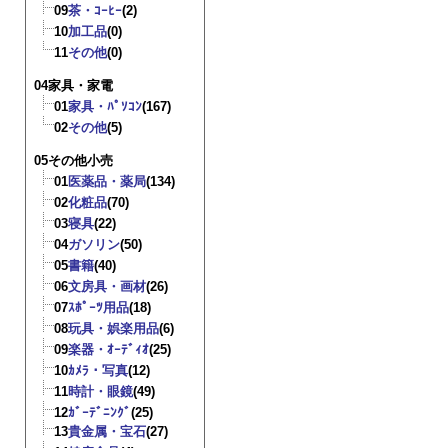
09
茶・ｺｰﾋｰ
(2)
10
加工品
(0)
11
その他
(0)
04家具・家電
01
家具・ﾊﾟｿｺﾝ
(167)
02
その他
(5)
05その他小売
01
医薬品・薬局
(134)
02
化粧品
(70)
03
寝具
(22)
04
ガソリン
(50)
05
書籍
(40)
06
文房具・画材
(26)
07
ｽﾎﾟｰﾂ用品
(18)
08
玩具・娯楽用品
(6)
09
楽器・ｵｰﾃﾞｨｵ
(25)
10
ｶﾒﾗ・写真
(12)
11
時計・眼鏡
(49)
12
ｶﾞｰﾃﾞﾆﾝｸﾞ
(25)
13
貴金属・宝石
(27)