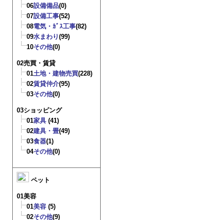
06
設備備品
(0)
07
設備工事
(52)
08
電気・ｶﾞｽ工事
(82)
09
水まわり
(99)
10
その他
(0)
02売買・賃貸
01
土地・建物売買
(228)
02
賃貸仲介
(95)
03
その他
(0)
03ショッピング
01
家具
(41)
02
建具・畳
(49)
03
食器
(1)
04
その他
(0)
ペット
01美容
01
美容
(5)
02
その他
(9)