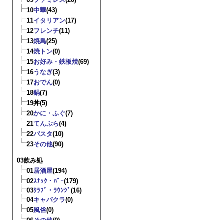
10
中華
(43)
11
イタリアン
(17)
12
フレンチ
(11)
13
焼鳥
(25)
14
焼トン
(0)
15
お好み・鉄板焼
(69)
16
うなぎ
(3)
17
おでん
(0)
18
鍋
(7)
19
丼
(5)
20
かに・ふぐ
(7)
21
てんぷら
(4)
22
パスタ
(10)
23
その他
(90)
03飲み処
01
居酒屋
(194)
02
ｽﾅｯｸ・ﾊﾞｰ
(179)
03
ｸﾗﾌﾞ・ﾗｳﾝｼﾞ
(16)
04
キャバクラ
(0)
05
風俗
(0)