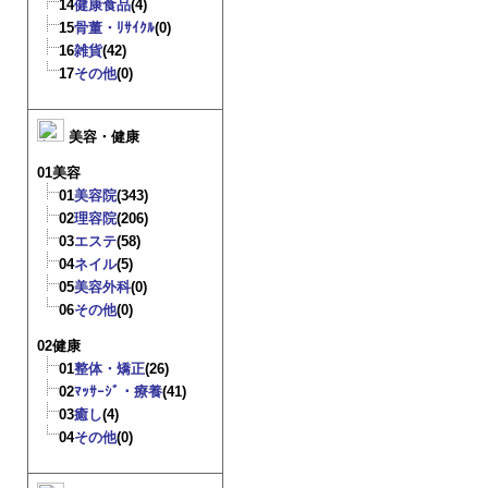
14
健康食品
(4)
15
骨董・ﾘｻｲｸﾙ
(0)
16
雑貨
(42)
17
その他
(0)
美容・健康
01美容
01
美容院
(343)
02
理容院
(206)
03
エステ
(58)
04
ネイル
(5)
05
美容外科
(0)
06
その他
(0)
02健康
01
整体・矯正
(26)
02
ﾏｯｻｰｼﾞ・療養
(41)
03
癒し
(4)
04
その他
(0)