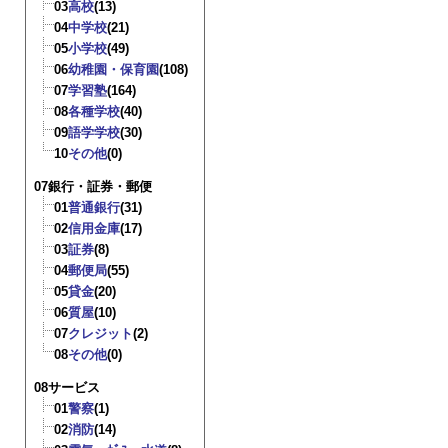
03
高校
(13)
04
中学校
(21)
05
小学校
(49)
06
幼稚園・保育園
(108)
07
学習塾
(164)
08
各種学校
(40)
09
語学学校
(30)
10
その他
(0)
07銀行・証券・郵便
01
普通銀行
(31)
02
信用金庫
(17)
03
証券
(8)
04
郵便局
(55)
05
貸金
(20)
06
質屋
(10)
07
クレジット
(2)
08
その他
(0)
08サービス
01
警察
(1)
02
消防
(14)