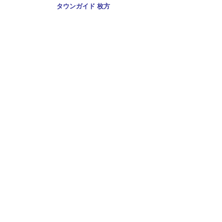
Copyright
タウンガイド 枚方
2009 All rights reserved.
当サイト内のすべての画像,記事、コンテンツの転用を禁じる。