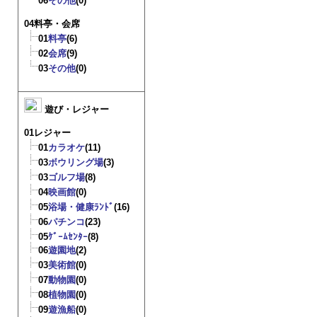
06
その他
(0)
04料亭・会席
01
料亭
(6)
02
会席
(9)
03
その他
(0)
遊び・レジャー
01レジャー
01
カラオケ
(11)
03
ボウリング場
(3)
03
ゴルフ場
(8)
04
映画館
(0)
05
浴場・健康ﾗﾝﾄﾞ
(16)
06
パチンコ
(23)
05
ｹﾞｰﾑｾﾝﾀｰ
(8)
06
遊園地
(2)
03
美術館
(0)
07
動物園
(0)
08
植物園
(0)
09
遊漁船
(0)