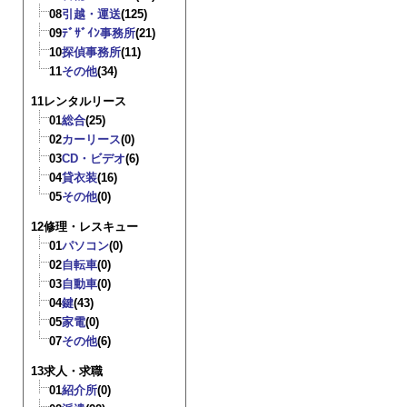
08
引越・運送
(125)
09
ﾃﾞｻﾞｲﾝ事務所
(21)
10
探偵事務所
(11)
11
その他
(34)
11レンタルリース
01
総合
(25)
02
カーリース
(0)
03
CD・ビデオ
(6)
04
貸衣装
(16)
05
その他
(0)
12修理・レスキュー
01
パソコン
(0)
02
自転車
(0)
03
自動車
(0)
04
鍵
(43)
05
家電
(0)
07
その他
(6)
13求人・求職
01
紹介所
(0)