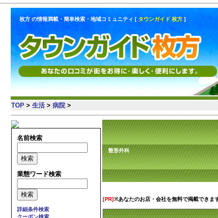
枚方 の情報満載・簡単検索・地域コミュニティ [
タウンガイド 枚方
]
TOP
>
生活
>
病院
>
名前検索
整形外科
業態ワード検索
[PR]
※あなたのお店・会社を無料で掲載できま
詳細条件検索
クーポン検索