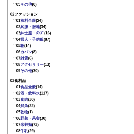
05
その他
(0)
02ファッション
01
衣料全般
(24)
02
呉服・服地
(34)
03
紳士服・ﾒﾝｽﾞ
(16)
04
婦人・子供服
(87)
05
靴
(14)
06
カバン
(8)
07
雑貨
(6)
08
アクセサリー
(13)
09
その他
(30)
03食料品
01
食品全般
(14)
02
酒・飲料水
(117)
03
食肉
(30)
04
鮮魚
(22)
05
乾物
(1)
06
野菜・果実
(30)
07
米穀類
(73)
08
牛乳
(29)