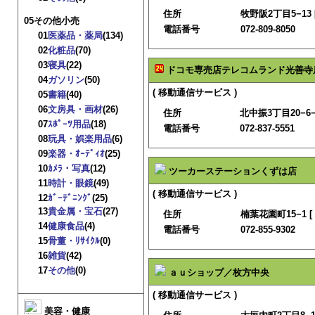
住所
牧野阪2丁目5−13 
05その他小売
電話番号
072-809-8050
01
医薬品・薬局
(134)
02
化粧品
(70)
03
寝具
(22)
ドコモ専売店テレコムランド光善寺
04
ガソリン
(50)
( 移動通信サービス )
05
書籍
(40)
06
文房具・画材
(26)
住所
北中振3丁目20−6−
07
ｽﾎﾟｰﾂ用品
(18)
電話番号
072-837-5551
08
玩具・娯楽用品
(6)
09
楽器・ｵｰﾃﾞｨｵ
(25)
10
ｶﾒﾗ・写真
(12)
ツーカーステーションくずは店
11
時計・眼鏡
(49)
( 移動通信サービス )
12
ｶﾞｰﾃﾞﾆﾝｸﾞ
(25)
13
貴金属・宝石
(27)
住所
楠葉花園町15−1 [
14
健康食品
(4)
電話番号
072-855-9302
15
骨董・ﾘｻｲｸﾙ
(0)
16
雑貨
(42)
17
その他
(0)
ａｕショップ／枚方中央
( 移動通信サービス )
美容・健康