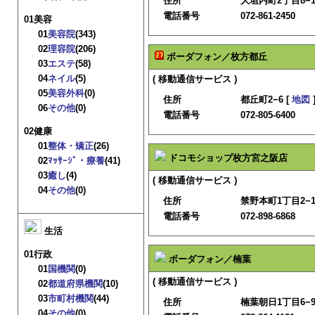
住所
大垣内町2丁目8−1
電話番号
072-861-2450
01美容
01
美容院
(343)
02
理容院
(206)
ボーダフォン／枚方都丘
03
エステ
(58)
04
ネイル
(5)
( 移動通信サービス )
05
美容外科
(0)
住所
都丘町2−6 [
地図
06
その他
(0)
電話番号
072-805-6400
02健康
01
整体・矯正
(26)
ドコモショップ枚方宮之阪店
02
ﾏｯｻｰｼﾞ・療養
(41)
03
癒し
(4)
( 移動通信サービス )
04
その他
(0)
住所
禁野本町1丁目2−1
電話番号
072-898-6868
生活
01行政
ボーダフォン／楠葉
01
国機関
(0)
( 移動通信サービス )
02
都道府県機関
(10)
03
市町村機関
(44)
住所
楠葉朝日1丁目6−9
04
その他
(0)