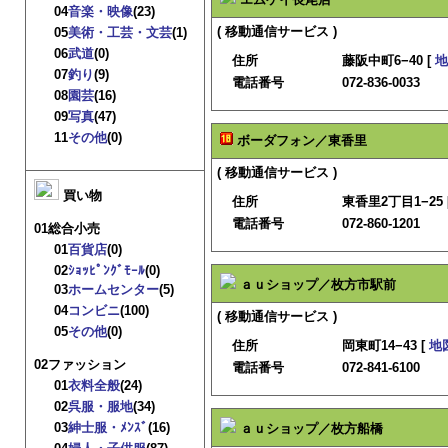
04
音楽・映像
(23)
( 移動通信サービス )
05
美術・工芸・文芸
(1)
06
武道
(0)
住所
藤阪中町6−40 [
地
07
釣り
(9)
電話番号
072-836-0033
08
園芸
(16)
09
写真
(47)
11
その他
(0)
ボーダフォン／東香里
( 移動通信サービス )
買い物
住所
東香里2丁目1−25 
電話番号
072-860-1201
01総合小売
01
百貨店
(0)
02
ｼｮｯﾋﾟﾝｸﾞﾓｰﾙ
(0)
ａｕショップ／枚方市駅前
03
ホームセンター
(5)
04
コンビニ
(100)
( 移動通信サービス )
05
その他
(0)
住所
岡東町14−43 [
地
02ファッション
電話番号
072-841-6100
01
衣料全般
(24)
02
呉服・服地
(34)
03
紳士服・ﾒﾝｽﾞ
(16)
ａｕショップ／枚方船橋