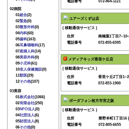
電話番号
072-864-1121
02病院
01
総合
(2)
ユアーズくずは店
02
緊急
(0)
03
整形外科
(0)
( 移動通信サービス )
04
内科
(60)
住所
南楠葉1丁目7−10−1
05
歯科
(163)
電話番号
072-855-6595
06
耳鼻咽喉科
(17)
07
産婦人科
(14)
08
美容外科
(0)
メディアキッズ香里ケ丘店
09
小児科
(61)
( 移動通信サービス )
10
老人保健施設
(0)
11
獣医
(29)
住所
香里ケ丘2丁目1−2−
12
その他
(107)
電話番号
072-853-1900
03美容
01
株式会社
(1066)
ボーダフォン枚方市宮之阪
02
有限会社
(250)
03
NPO法人
(0)
( 移動通信サービス )
04
社団法人
(6)
住所
禁野本町1丁目16 
05
財団法人
(8)
電話番号
072-805-6655
06
その他
(0)