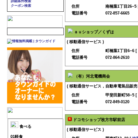
詳細条件検索
クーポン検索
住所
南楠葉1丁目26−5 
電話番号
072-857-6665
ａｕショップ／くずは
( 移動通信サービス )
住所
町楠葉1丁目6−6 [
電話番号
072-864-2610
（有）河北電機商会
( 移動通信サービス，自動車電装品販売・
住所
甲斐田新町58−5 [
電話番号
072-849-0120
ドコモショップ枚方市駅前店
食べる
( 移動通信サービス )
01軽食