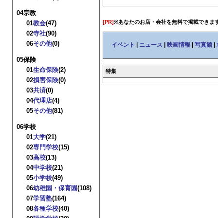
04宗教
[PR]
※あなたのお店・会社を無料で掲載できま
01
教会
(47)
02
寺社
(90)
06
その他
(0)
イベント
|
ニュース
|
映画情報
|
写真館
|
05保険
01
生命保険
(2)
特集
02
損害保険
(0)
03
共済
(0)
04
代理店
(4)
05
その他
(81)
06学校
01
大学
(21)
02
専門学校
(15)
03
高校
(13)
04
中学校
(21)
05
小学校
(49)
06
幼稚園・保育園
(108)
07
学習塾
(164)
08
各種学校
(40)