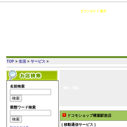
枚方 の情報満載・簡単検索・地域コミュニティ [
タウンガイド 枚方
]
TOP
>
生活
>
サービス
>
名前検索
通信・電話
業態ワード検索
ドコモショップ樟葉駅前店
( 移動通信サービス )