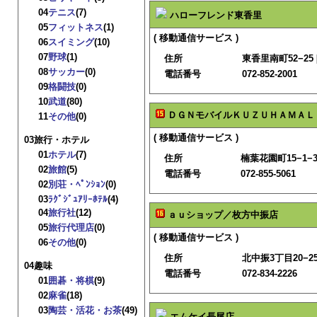
04
テニス
(7)
ハローフレンド東香里
05
フィットネス
(1)
( 移動通信サービス )
06
スイミング
(10)
07
野球
(1)
住所
東香里南町52−25 
08
サッカー
(0)
電話番号
072-852-2001
09
格闘技
(0)
10
武道
(80)
ＤＧＮモバイルＫＵＺＵＨＡＭＡＬ
11
その他
(0)
( 移動通信サービス )
03旅行・ホテル
01
ホテル
(7)
住所
楠葉花園町15−1−3F
02
旅館
(5)
電話番号
072-855-5061
02
別荘・ﾍﾟﾝｼｮﾝ
(0)
03
ﾗｸﾞｼﾞｭｱﾘｰﾎﾃﾙ
(4)
04
旅行社
(12)
ａｕショップ／枚方中振店
05
旅行代理店
(0)
( 移動通信サービス )
06
その他
(0)
住所
北中振3丁目20−25
04趣味
電話番号
072-834-2226
01
囲碁・将棋
(9)
02
麻雀
(18)
03
陶芸・活花・お茶
(49)
エムケイ長尾店