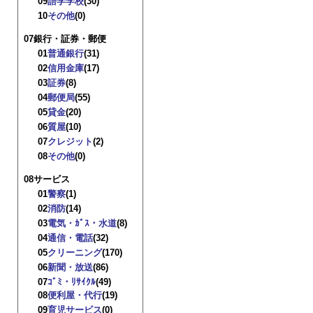
09
語学学校
(30)
10
その他
(0)
07銀行・証券・郵便
01
普通銀行
(31)
02
信用金庫
(17)
03
証券
(8)
04
郵便局
(55)
05
貸金
(20)
06
質屋
(10)
07
クレジット
(2)
08
その他
(0)
08サービス
01
警察
(1)
02
消防
(14)
03
電気・ｶﾞｽ・水道
(8)
04
通信・電話
(32)
05
クリーニング
(170)
06
新聞・放送
(86)
07
ｺﾞﾐ・ﾘｻｲｸﾙ
(49)
08
便利屋・代行
(19)
09
育児サービス
(0)