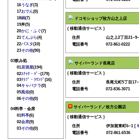
16
うなぎ
(3)
17
おでん
(0)
18
鍋
(7)
ドコモショップ枚方山之上店
19
丼
(5)
( 移動通信サービス )
20
かに・ふぐ
(7)
21
てんぷら
(4)
住所
山之上2丁目21−9−1
22
パスタ
(10)
電話番号
072-861-0222
23
その他
(90)
03飲み処
サイバーランド長尾店
01
居酒屋
(194)
( 移動通信サービス )
02
ｽﾅｯｸ・ﾊﾞｰ
(179)
03
ｸﾗﾌﾞ・ﾗｳﾝｼﾞ
(16)
住所
長尾元町5丁目17−1
04
キャバクラ
(0)
電話番号
072-836-3071
05
風俗
(0)
06
その他
(0)
サイバーランド／枚方公園店
04料亭・会席
01
料亭
(6)
( 移動通信サービス )
02
会席
(9)
住所
伊加賀東町6−1 [
03
その他
(0)
電話番号
072-861-6536