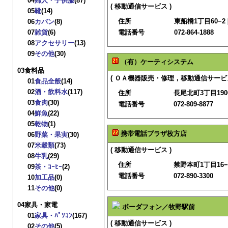
04
婦人・子供服
(87)
( 移動通信サービス )
05
靴
(14)
住所
東船橋1丁目60−2 
06
カバン
(8)
07
雑貨
(6)
電話番号
072-864-1888
08
アクセサリー
(13)
09
その他
(30)
（有）ケーティシステム
03食料品
( ＯＡ機器販売・修理，移動通信サービス
01
食品全般
(14)
02
酒・飲料水
(117)
住所
長尾北町3丁目1900
03
食肉
(30)
電話番号
072-809-8877
04
鮮魚
(22)
05
乾物
(1)
携帯電話プラザ枚方店
06
野菜・果実
(30)
07
米穀類
(73)
( 移動通信サービス )
08
牛乳
(29)
住所
禁野本町1丁目16−1
09
茶・ｺｰﾋｰ
(2)
電話番号
072-890-3300
10
加工品
(0)
11
その他
(0)
04家具・家電
ボーダフォン／牧野駅前
01
家具・ﾊﾟｿｺﾝ
(167)
( 移動通信サービス )
02
その他
(5)