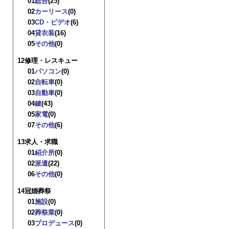
01
総合
(25)
02
カーリース
(0)
03
CD・ビデオ
(6)
04
貸衣装
(16)
05
その他
(0)
12修理・レスキュー
01
パソコン
(0)
02
自転車
(0)
03
自動車
(0)
04
鍵
(43)
05
家電
(0)
07
その他
(6)
13求人・求職
01
紹介所
(0)
02
派遣
(22)
06
その他
(0)
14冠婚葬祭
01
施設
(0)
02
葬祭業
(0)
03
プロデュース
(0)