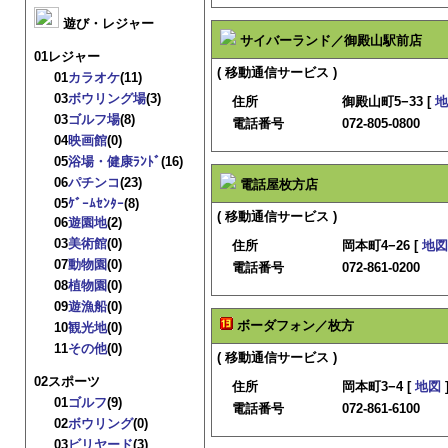
遊び・レジャー
サイバーランド／御殿山駅前店
01レジャー
( 移動通信サービス )
01
カラオケ
(11)
03
ボウリング場
(3)
住所
御殿山町5−33 [
地
03
ゴルフ場
(8)
電話番号
072-805-0800
04
映画館
(0)
05
浴場・健康ﾗﾝﾄﾞ
(16)
06
パチンコ
(23)
電話屋枚方店
05
ｹﾞｰﾑｾﾝﾀｰ
(8)
( 移動通信サービス )
06
遊園地
(2)
03
美術館
(0)
住所
岡本町4−26 [
地図
07
動物園
(0)
電話番号
072-861-0200
08
植物園
(0)
09
遊漁船
(0)
ボーダフォン／枚方
10
観光地
(0)
11
その他
(0)
( 移動通信サービス )
02スポーツ
住所
岡本町3−4 [
地図
01
ゴルフ
(9)
電話番号
072-861-6100
02
ボウリング
(0)
03
ビリヤード
(3)