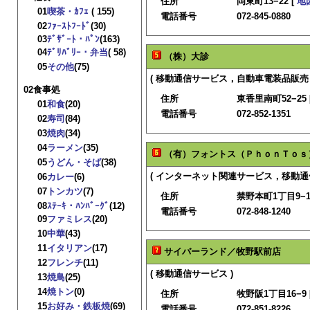
住所
岡東町13−22 [
地
01
喫茶・ｶﾌｪ
( 155)
電話番号
072-845-0880
02
ﾌｧｰｽﾄﾌｰﾄﾞ
(30)
03
ﾃﾞｻﾞｰﾄ・ﾊﾟﾝ
(163)
04
ﾃﾞﾘﾊﾞﾘｰ・弁当
( 58)
（株）大診
05
その他
(75)
( 移動通信サービス，自動車電装品販売・
02食事処
住所
東香里南町52−25 
01
和食
(20)
電話番号
072-852-1351
02
寿司
(84)
03
焼肉
(34)
04
ラーメン
(35)
（有）フォントス（ＰｈｏｎＴｏｓ
05
うどん・そば
(38)
( インターネット関連サービス，移動通
06
カレー
(6)
07
トンカツ
(7)
住所
禁野本町1丁目9−1
08
ｽﾃｰｷ・ﾊﾝﾊﾞｰｸﾞ
(12)
電話番号
072-848-1240
09
ファミレス
(20)
10
中華
(43)
11
イタリアン
(17)
サイバーランド／牧野駅前店
12
フレンチ
(11)
( 移動通信サービス )
13
焼鳥
(25)
14
焼トン
(0)
住所
牧野阪1丁目16−9 
15
お好み・鉄板焼
(69)
電話番号
072-851-8226