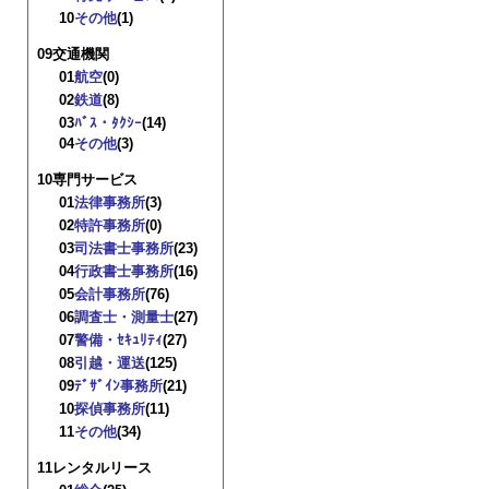
10
その他
(1)
09交通機関
01
航空
(0)
02
鉄道
(8)
03
ﾊﾞｽ・ﾀｸｼｰ
(14)
04
その他
(3)
10専門サービス
01
法律事務所
(3)
02
特許事務所
(0)
03
司法書士事務所
(23)
04
行政書士事務所
(16)
05
会計事務所
(76)
06
調査士・測量士
(27)
07
警備・ｾｷｭﾘﾃｨ
(27)
08
引越・運送
(125)
09
ﾃﾞｻﾞｲﾝ事務所
(21)
10
探偵事務所
(11)
11
その他
(34)
11レンタルリース