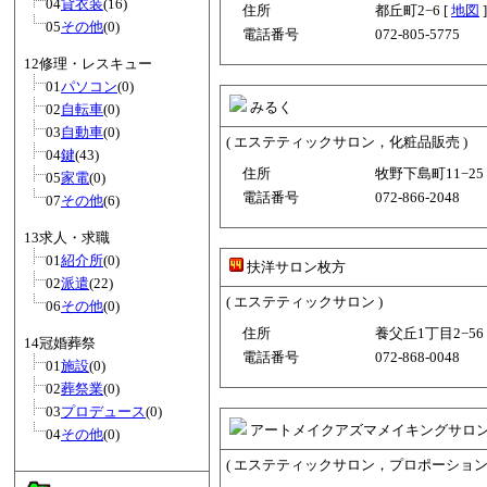
04
貸衣装
(16)
住所
都丘町2−6 [
地図
]
05
その他
(0)
電話番号
072-805-5775
12修理・レスキュー
01
パソコン
(0)
みるく
02
自転車
(0)
03
自動車
(0)
( エステティックサロン，化粧品販売 )
04
鍵
(43)
住所
牧野下島町11−25 
05
家電
(0)
電話番号
072-866-2048
07
その他
(6)
13求人・求職
01
紹介所
(0)
扶洋サロン枚方
02
派遣
(22)
( エステティックサロン )
06
その他
(0)
住所
養父丘1丁目2−56 
14冠婚葬祭
電話番号
072-868-0048
01
施設
(0)
02
葬祭業
(0)
03
プロデュース
(0)
アートメイクアズマメイキングサロ
04
その他
(0)
( エステティックサロン，プロポーション