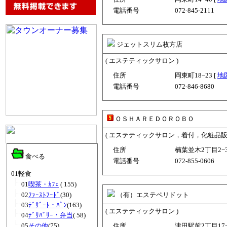
電話番号
072-845-2111
ジェットスリム枚方店
( エステティックサロン )
住所
岡東町18−23 [
地
電話番号
072-846-8680
ＯＳＨＡＲＥＤＯＲＯＢＯ
( エステティックサロン，着付，化粧品販
住所
楠葉並木2丁目2−3
食べる
電話番号
072-855-0606
01軽食
01
喫茶・ｶﾌｪ
( 155)
02
ﾌｧｰｽﾄﾌｰﾄﾞ
(30)
（有）エステペリドット
03
ﾃﾞｻﾞｰﾄ・ﾊﾟﾝ
(163)
( エステティックサロン )
04
ﾃﾞﾘﾊﾞﾘｰ・弁当
( 58)
05
その他
(75)
住所
津田駅前2丁目17−1