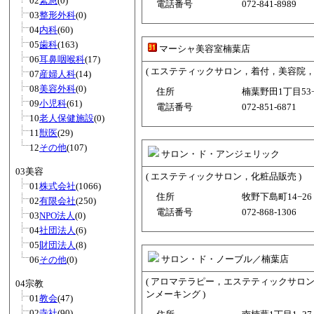
02
緊急
(0)
電話番号
072-841-8989
03
整形外科
(0)
04
内科
(60)
05
歯科
(163)
マーシャ美容室楠葉店
06
耳鼻咽喉科
(17)
( エステティックサロン，着付，美容院，
07
産婦人科
(14)
08
美容外科
(0)
住所
楠葉野田1丁目53−
09
小児科
(61)
電話番号
072-851-6871
10
老人保健施設
(0)
11
獣医
(29)
12
その他
(107)
サロン・ド・アンジェリック
03美容
( エステティックサロン，化粧品販売 )
01
株式会社
(1066)
住所
牧野下島町14−26 
02
有限会社
(250)
電話番号
072-868-1306
03
NPO法人
(0)
04
社団法人
(6)
05
財団法人
(8)
サロン・ド・ノーブル／楠葉店
06
その他
(0)
( アロマテラピー，エステティックサロ
04宗教
ンメーキング )
01
教会
(47)
02
寺社
(90)