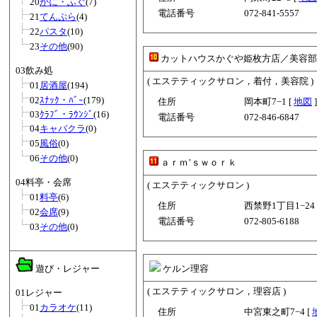
20
かに・ふぐ
(7)
電話番号
072-841-5557
21
てんぷら
(4)
22
パスタ
(10)
23
その他
(90)
カットハウスかぐや姫枚方店／美容部
03飲み処
( エステティックサロン，着付，美容院 )
01
居酒屋
(194)
02
ｽﾅｯｸ・ﾊﾞｰ
(179)
住所
岡本町7−1 [
地図
]
03
ｸﾗﾌﾞ・ﾗｳﾝｼﾞ
(16)
電話番号
072-846-6847
04
キャバクラ
(0)
05
風俗
(0)
06
その他
(0)
ａｒｍ’ｓｗｏｒｋ
04料亭・会席
( エステティックサロン )
01
料亭
(6)
住所
西禁野1丁目1−24 
02
会席
(9)
電話番号
072-805-6188
03
その他
(0)
遊び・レジャー
ケルン理容
( エステティックサロン，理容店 )
01レジャー
01
カラオケ
(11)
住所
中宮東之町7−4 [