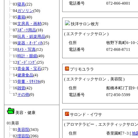
電話番号
072-866-4001
03
寝具
(22)
04
ガソリン
(50)
05
書籍
(40)
06
文房具・画材
(26)
扶洋サロン枚方
07
ｽﾎﾟｰﾂ用品
(18)
( エステティックサロン )
08
玩具・娯楽用品
(6)
住所
牧野下島町6−10−2
09
楽器・ｵｰﾃﾞｨｵ
(25)
10
ｶﾒﾗ・写真
(12)
電話番号
072-868-8711
11
時計・眼鏡
(49)
12
ｶﾞｰﾃﾞﾆﾝｸﾞ
(25)
13
貴金属・宝石
(27)
プリモユララ
14
健康食品
(4)
( エステティックサロン，美容院 )
15
骨董・ﾘｻｲｸﾙ
(0)
16
雑貨
(42)
住所
船橋本町2丁目9−1−
17
その他
(0)
電話番号
072-850-5599
美容・健康
サロンド・イワサ
01美容
( アロマテラピー，エステティックサロン
01
美容院
(343)
住所
香里園町7−3 [
地
02
理容院
(206)