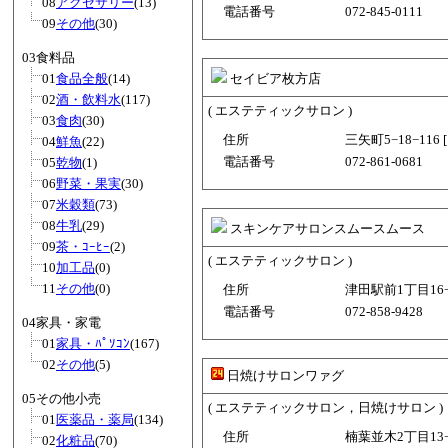
08
アクセサリー
(13)
電話番号
072-845-0111
09
その他
(30)
03食料品
01
食品全般
(14)
セイビア枚方店
02
酒・飲料水
(117)
( エステティックサロン )
03
食肉
(30)
住所
三矢町5−18−116 
04
鮮魚
(22)
電話番号
072-861-0681
05
乾物
(1)
06
野菜・果実
(30)
07
米穀類
(73)
08
牛乳
(29)
スキンケアサロンスムースムース
09
茶・ｺｰﾋｰ
(2)
( エステティックサロン )
10
加工品
(0)
11
その他
(0)
住所
津田駅前1丁目16−1
電話番号
072-858-9428
04家具・家電
01
家具・ﾊﾟｿｺﾝ
(167)
02
その他
(5)
日焼けサロンワァグ
05その他小売
( エステティックサロン，日焼けサロン )
01
医薬品・薬局
(134)
住所
楠葉並木2丁目13−1
02
化粧品
(70)