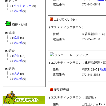
04カフェ
電話番号
072-846-6848
01
ペットカフェ
(0)
02
その他
(0)
エレガンス（株）
恋愛・結婚
( エステティックサロン )
01式場
住所
東香里新町16−4 [
01
式場
(5)
電話番号
072-852-2138
02
その他
(0)
02紹介
フジコートレーディング
01
紹介
(14)
02
その他
(0)
( エステティックサロン，化粧品製造・卸
03結納
住所
岡東町22−5 [
地図
03
結納
(0)
電話番号
072-841-5558
02
その他
(0)
産晃理容所
( エステティックサロン，理容店 )
住所
山之上2丁目15−7 