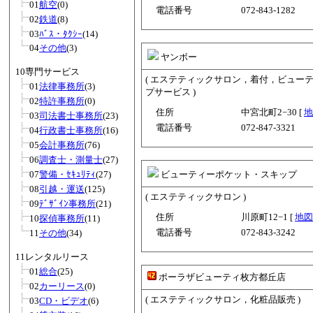
01
航空
(0)
電話番号
072-843-1282
02
鉄道
(8)
03
ﾊﾞｽ・ﾀｸｼｰ
(14)
04
その他
(3)
ヤンボー
10専門サービス
( エステティックサロン，着付，ビュー
01
法律事務所
(3)
プサービス )
02
特許事務所
(0)
住所
中宮北町2−30 [
地
03
司法書士事務所
(23)
電話番号
072-847-3321
04
行政書士事務所
(16)
05
会計事務所
(76)
06
調査士・測量士
(27)
07
警備・ｾｷｭﾘﾃｨ
(27)
ビューティーポケット・スキップ
08
引越・運送
(125)
( エステティックサロン )
09
ﾃﾞｻﾞｲﾝ事務所
(21)
住所
川原町12−1 [
地図
10
探偵事務所
(11)
電話番号
072-843-3242
11
その他
(34)
11レンタルリース
01
総合
(25)
ポーラザビューティ枚方都丘店
02
カーリース
(0)
( エステティックサロン，化粧品販売 )
03
CD・ビデオ
(6)