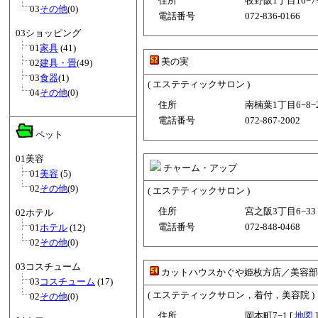
住所
牧野阪1丁目16−7−
03
その他
(0)
電話番号
072-836-0166
03ショッピング
01
家具
(41)
美の実
02
建具・畳
(49)
03
食器
(1)
( エステティックサロン )
04
その他
(0)
住所
南楠葉1丁目6−8−2
電話番号
072-867-2002
ペット
01美容
チャーム・アップ
01
美容
(5)
02
その他
(9)
( エステティックサロン )
住所
宮之阪3丁目6−33 
02ホテル
電話番号
072-848-0468
01
ホテル
(12)
02
その他
(0)
03コスチューム
カットハウスかぐや姫枚方店／美容部
03
コスチューム
(17)
( エステティックサロン，着付，美容院 )
02
その他
(0)
住所
岡本町7−1 [
地図
]