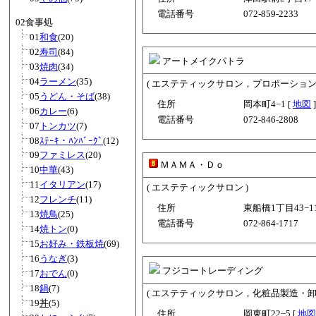
電話番号
072-859-2233
02食事処
01
和食
(20)
02
寿司
(84)
アートメイクパトラ
03
焼肉
(34)
04
ラーメン
(35)
( エステティックサロン，プロポーション
05
うどん・そば
(38)
住所
岡本町4−1 [
地図
]
06
カレー
(6)
電話番号
072-846-2808
07
トンカツ
(7)
08
ｽﾃｰｷ・ﾊﾝﾊﾞｰｸﾞ
(12)
09
ファミレス
(20)
ＭＡＭＡ・Ｄｏ
10
中華
(43)
11
イタリアン
(17)
( エステティックサロン )
12
フレンチ
(11)
住所
東船橋1丁目43−11
13
焼鳥
(25)
電話番号
072-864-1717
14
焼トン
(0)
15
お好み・鉄板焼
(69)
16
うなぎ
(3)
フジコートレーディング
17
おでん
(0)
18
鍋
(7)
( エステティックサロン，化粧品製造・卸
19
丼
(5)
住所
岡東町22−5 [
地図