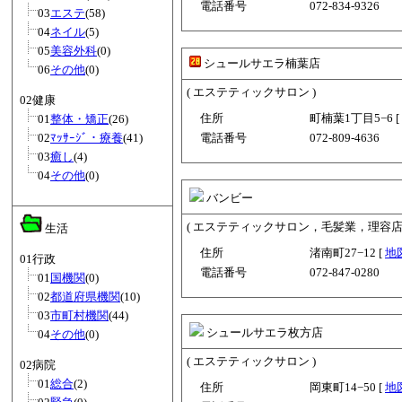
電話番号
072-834-9326
03
エステ
(58)
04
ネイル
(5)
05
美容外科
(0)
シュールサエラ楠葉店
06
その他
(0)
( エステティックサロン )
02健康
住所
町楠葉1丁目5−6 [
01
整体・矯正
(26)
02
ﾏｯｻｰｼﾞ・療養
(41)
電話番号
072-809-4636
03
癒し
(4)
04
その他
(0)
バンビー
( エステティックサロン，毛髪業，理容店 
生活
住所
渚南町27−12 [
地
01行政
電話番号
072-847-0280
01
国機関
(0)
02
都道府県機関
(10)
03
市町村機関
(44)
シュールサエラ枚方店
04
その他
(0)
( エステティックサロン )
02病院
01
総合
(2)
住所
岡東町14−50 [
地