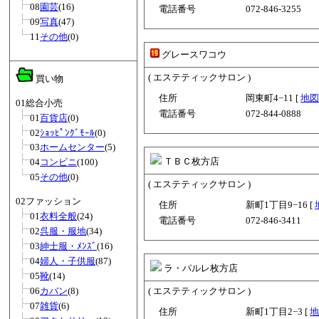
08
園芸
(16)
電話番号
072-846-3255
09
写真
(47)
11
その他
(0)
グレースワコウ
( エステティックサロン )
買い物
住所
岡東町4−11 [
地図
01総合小売
電話番号
072-844-0888
01
百貨店
(0)
02
ｼｮｯﾋﾟﾝｸﾞﾓｰﾙ
(0)
03
ホームセンター
(5)
ＴＢＣ枚方店
04
コンビニ
(100)
05
その他
(0)
( エステティックサロン )
02ファッション
住所
新町1丁目9−16 [
01
衣料全般
(24)
電話番号
072-846-3411
02
呉服・服地
(34)
03
紳士服・ﾒﾝｽﾞ
(16)
04
婦人・子供服
(87)
ラ・パルレ枚方店
05
靴
(14)
06
カバン
(8)
( エステティックサロン )
07
雑貨
(6)
住所
新町1丁目2−3 [
地