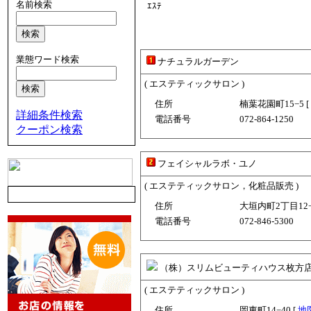
名前検索
ｴｽﾃ
業態ワード検索
ナチュラルガーデン
( エステティックサロン )
住所
楠葉花園町15−5 [
詳細条件検索
電話番号
072-864-1250
クーポン検索
フェイシャルラボ・ユノ
( エステティックサロン，化粧品販売 )
住所
大垣内町2丁目12−1
電話番号
072-846-5300
（株）スリムビューティハウス枚方
( エステティックサロン )
住所
岡東町14−40 [
地