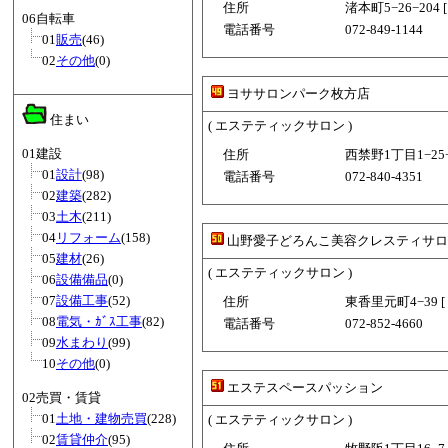
住所
渚本町5−26−204 
06自転車
電話番号
072-849-1144
01
販売
(46)
02
その他
(0)
ヨササロンパーク枚方店
住まい
( エステティックサロン )
01建設
住所
西禁野1丁目1−25−
01
設計
(98)
電話番号
072-840-4351
02
建築
(282)
03
土木
(211)
04
リフォーム
(158)
山野愛子どろんこ美容クレスティサロ
05
建材
(26)
( エステティックサロン )
06
設備備品
(0)
07
設備工事
(52)
住所
東香里元町4−39 [
08
電気・ｶﾞｽ工事
(82)
電話番号
072-852-4660
09
水まわり
(99)
10
その他
(0)
エステスペースパッション
02売買・賃貸
01
土地・建物売買
(228)
( エステティックサロン )
02
賃貸仲介
(95)