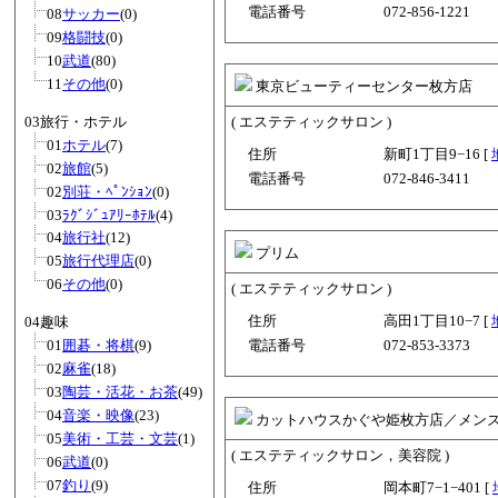
電話番号
072-856-1221
08
サッカー
(0)
09
格闘技
(0)
10
武道
(80)
11
その他
(0)
東京ビューティーセンター枚方店
03旅行・ホテル
( エステティックサロン )
01
ホテル
(7)
住所
新町1丁目9−16 [
02
旅館
(5)
電話番号
072-846-3411
02
別荘・ﾍﾟﾝｼｮﾝ
(0)
03
ﾗｸﾞｼﾞｭｱﾘｰﾎﾃﾙ
(4)
04
旅行社
(12)
プリム
05
旅行代理店
(0)
06
その他
(0)
( エステティックサロン )
住所
高田1丁目10−7 [
04趣味
01
囲碁・将棋
(9)
電話番号
072-853-3373
02
麻雀
(18)
03
陶芸・活花・お茶
(49)
04
音楽・映像
(23)
カットハウスかぐや姫枚方店／メン
05
美術・工芸・文芸
(1)
( エステティックサロン，美容院 )
06
武道
(0)
07
釣り
(9)
住所
岡本町7−1−401 [