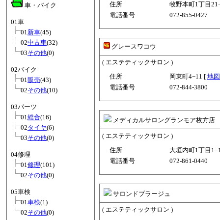
住所
牧野本町1丁目21−
車・バイク
電話番号
072-855-0427
01車
01
新車
(45)
02
中古車
(32)
グレースワコウ
03
その他
(0)
( エステティックサロン )
02バイク
住所
岡東町4−11 [
地図
01
販売
(43)
電話番号
072-844-3800
02
その他
(10)
03パーツ
01
総合
(16)
メディカルサロングランモア枚方店
02
タイヤ
(6)
( エステティックサロン )
03
その他
(0)
住所
大垣内町1丁目1−1
04修理
電話番号
072-861-0440
01
修理
(101)
02
その他
(0)
05車検
サロンドプラージュ
01
車検
(1)
( エステティックサロン )
02
その他
(0)