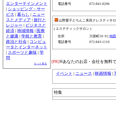
エンターテインメント
電話番号
072-841-0296
|
ショッピング・サー
ビス
|
暮らし
|
ニュー
スとメディア
|
旅行と
山野愛子どろんこ美容クレスティサロ
レジャー
|
ビジネスと
( エステティックサロン )
経済
|
地域情報
|
医療
と健康
|
学校と教育
|
住所
川原町10−9 [
地図
政治と社会
|
コンピュ
電話番号
072-843-1110
ータとインターネット
|
スポーツと趣味
|
学
問
[PR]
※あなたのお店・会社を無料
もっと見る
イベント
|
ニュース
|
映画情報
|
特集