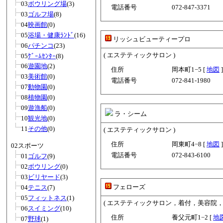
03
ボウリング場
(3)
電話番号
072-847-3371
03
ゴルフ場
(8)
04
映画館
(0)
05
浴場・健康ﾗﾝﾄﾞ
(16)
リッシュビューティープロ
06
パチンコ
(23)
( エステティックサロン )
05
ｹﾞｰﾑｾﾝﾀｰ
(8)
06
遊園地
(2)
住所
岡本町1−5 [
地図
]
03
美術館
(0)
電話番号
072-841-1980
07
動物園
(0)
08
植物園
(0)
09
遊漁船
(0)
ラ・シーム
10
観光地
(0)
11
その他
(0)
( エステティックサロン )
住所
岡東町4−8 [
地図
]
02スポーツ
電話番号
072-843-6100
01
ゴルフ
(9)
02
ボウリング
(0)
03
ビリヤード
(3)
フェローズ
04
テニス
(7)
05
フィットネス
(1)
( エステティックサロン，着付，美容院
06
スイミング
(10)
住所
養父元町1−2 [
地
07
野球
(1)