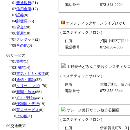
01
普通銀行
(31)
電話番号
072-843-5554
02
信用金庫
(17)
03
証券
(8)
04
郵便局
(55)
エステティックサロンライブひかり
05
貸金
(20)
( エステティックサロン )
06
質屋
(10)
07
クレジット
(2)
住所
招提中町2丁目11−
08
その他
(0)
電話番号
072-856-7005
08サービス
01
警察
(1)
山野愛子どろんこ美容クレスティサ
02
消防
(14)
03
電気・ｶﾞｽ・水道
(8)
( エステティックサロン )
04
通信・電話
(32)
住所
大峰元町1丁目7−8−
05
クリーニング
(170)
電話番号
072-858-3344
06
新聞・放送
(86)
07
ｺﾞﾐ・ﾘｻｲｸﾙ
(49)
08
便利屋・代行
(19)
09
育児サービス
(0)
サレーヌ美顔サロン枚方公園店
10
その他
(1)
( エステティックサロン )
09交通機関
住所
伊加賀北町5−13 [