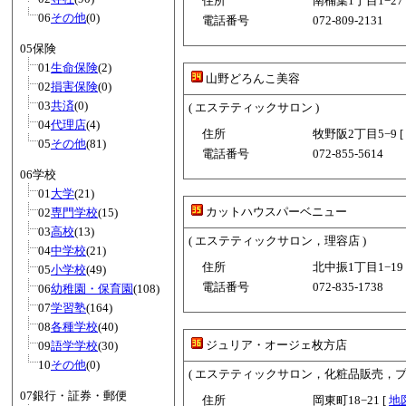
住所
南楠葉1丁目1−27 
06
その他
(0)
電話番号
072-809-2131
05保険
01
生命保険
(2)
山野どろんこ美容
02
損害保険
(0)
03
共済
(0)
( エステティックサロン )
04
代理店
(4)
住所
牧野阪2丁目5−9 [
05
その他
(81)
電話番号
072-855-5614
06学校
01
大学
(21)
カットハウスパーベニュー
02
専門学校
(15)
03
高校
(13)
( エステティックサロン，理容店 )
04
中学校
(21)
住所
北中振1丁目1−19 
05
小学校
(49)
電話番号
072-835-1738
06
幼稚園・保育園
(108)
07
学習塾
(164)
08
各種学校
(40)
ジュリア・オージェ枚方店
09
語学学校
(30)
10
その他
(0)
( エステティックサロン，化粧品販売，プ
07銀行・証券・郵便
住所
岡東町18−21 [
地