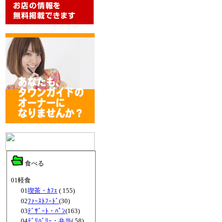
食べる
01軽食
01
喫茶・ｶﾌｪ
( 155)
02
ﾌｧｰｽﾄﾌｰﾄﾞ
(30)
03
ﾃﾞｻﾞｰﾄ・ﾊﾟﾝ
(163)
04
ﾃﾞﾘﾊﾞﾘｰ・弁当
( 58)