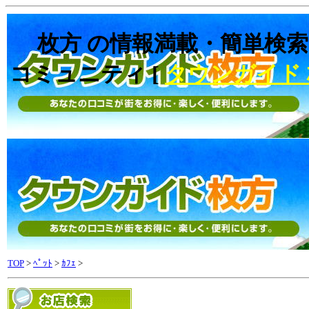
枚方 の情報満載・簡単検索
コミュニティ [
タウンガイド
TOP
>
ﾍﾟｯﾄ
>
ｶﾌｪ
>