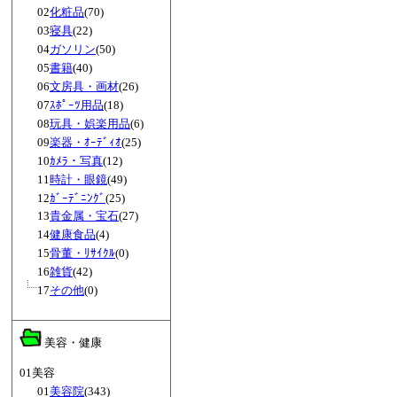
02
化粧品
(70)
03
寝具
(22)
04
ガソリン
(50)
05
書籍
(40)
06
文房具・画材
(26)
07
ｽﾎﾟｰﾂ用品
(18)
08
玩具・娯楽用品
(6)
09
楽器・ｵｰﾃﾞｨｵ
(25)
10
ｶﾒﾗ・写真
(12)
11
時計・眼鏡
(49)
12
ｶﾞｰﾃﾞﾆﾝｸﾞ
(25)
13
貴金属・宝石
(27)
14
健康食品
(4)
15
骨董・ﾘｻｲｸﾙ
(0)
16
雑貨
(42)
17
その他
(0)
美容・健康
01美容
01
美容院
(343)