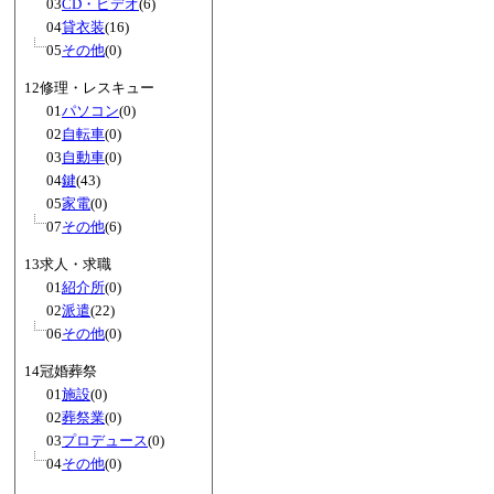
03
CD・ビデオ
(6)
04
貸衣装
(16)
05
その他
(0)
12修理・レスキュー
01
パソコン
(0)
02
自転車
(0)
03
自動車
(0)
04
鍵
(43)
05
家電
(0)
07
その他
(6)
13求人・求職
01
紹介所
(0)
02
派遣
(22)
06
その他
(0)
14冠婚葬祭
01
施設
(0)
02
葬祭業
(0)
03
プロデュース
(0)
04
その他
(0)