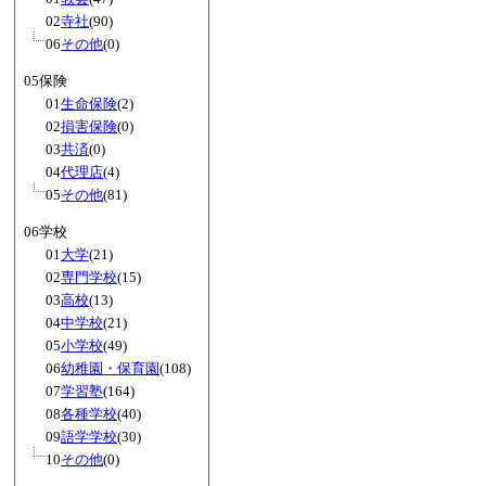
02
寺社
(90)
06
その他
(0)
05保険
01
生命保険
(2)
02
損害保険
(0)
03
共済
(0)
04
代理店
(4)
05
その他
(81)
06学校
01
大学
(21)
02
専門学校
(15)
03
高校
(13)
04
中学校
(21)
05
小学校
(49)
06
幼稚園・保育園
(108)
07
学習塾
(164)
08
各種学校
(40)
09
語学学校
(30)
10
その他
(0)