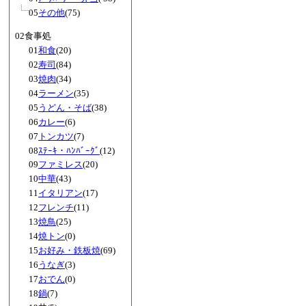
05
その他
(75)
02食事処
01
和食
(20)
02
寿司
(84)
03
焼肉
(34)
04
ラーメン
(35)
05
うどん・そば
(38)
06
カレー
(6)
07
トンカツ
(7)
08
ｽﾃｰｷ・ﾊﾝﾊﾞｰｸﾞ
(12)
09
ファミレス
(20)
10
中華
(43)
11
イタリアン
(17)
12
フレンチ
(11)
13
焼鳥
(25)
14
焼トン
(0)
15
お好み・鉄板焼
(69)
16
うなぎ
(3)
17
おでん
(0)
18
鍋
(7)