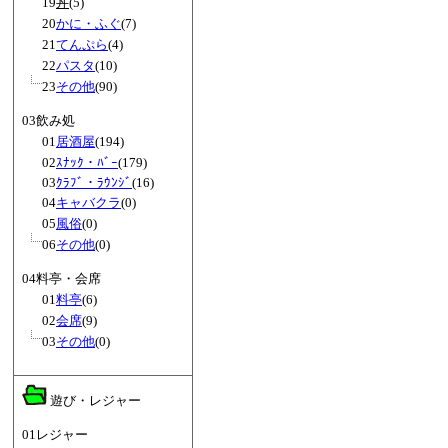
19
丼
(5)
20
かに・ふぐ
(7)
21
てんぷら
(4)
22
パスタ
(10)
23
その他
(90)
03飲み処
01
居酒屋
(194)
02
ｽﾅｯｸ・ﾊﾞｰ
(179)
03
ｸﾗﾌﾞ・ﾗｳﾝｼﾞ
(16)
04
キャバクラ
(0)
05
風俗
(0)
06
その他
(0)
04料亭・会席
01
料亭
(6)
02
会席
(9)
03
その他
(0)
遊び・レジャー
01レジャー