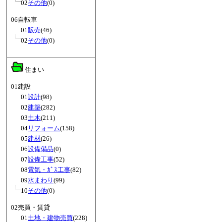
02
その他
(0)
06自転車
01
販売
(46)
02
その他
(0)
住まい
01建設
01
設計
(98)
02
建築
(282)
03
土木
(211)
04
リフォーム
(158)
05
建材
(26)
06
設備備品
(0)
07
設備工事
(52)
08
電気・ｶﾞｽ工事
(82)
09
水まわり
(99)
10
その他
(0)
02売買・賃貸
01
土地・建物売買
(228)