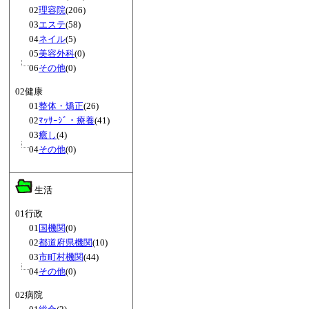
02
理容院
(206)
03
エステ
(58)
04
ネイル
(5)
05
美容外科
(0)
06
その他
(0)
02健康
01
整体・矯正
(26)
02
ﾏｯｻｰｼﾞ・療養
(41)
03
癒し
(4)
04
その他
(0)
生活
01行政
01
国機関
(0)
02
都道府県機関
(10)
03
市町村機関
(44)
04
その他
(0)
02病院