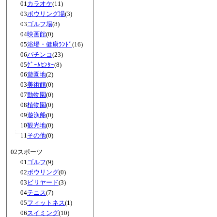
01
カラオケ
(11)
03
ボウリング場
(3)
03
ゴルフ場
(8)
04
映画館
(0)
05
浴場・健康ﾗﾝﾄﾞ
(16)
06
パチンコ
(23)
05
ｹﾞｰﾑｾﾝﾀｰ
(8)
06
遊園地
(2)
03
美術館
(0)
07
動物園
(0)
08
植物園
(0)
09
遊漁船
(0)
10
観光地
(0)
11
その他
(0)
02スポーツ
01
ゴルフ
(9)
02
ボウリング
(0)
03
ビリヤード
(3)
04
テニス
(7)
05
フィットネス
(1)
06
スイミング
(10)