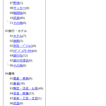
07
野球
(1)
08
サッカー
(0)
09
格闘技
(0)
10
武道
(80)
11
その他
(0)
03旅行・ホテル
01
ホテル
(7)
02
旅館
(5)
02
別荘・ﾍﾟﾝｼｮﾝ
(0)
03
ﾗｸﾞｼﾞｭｱﾘｰﾎﾃﾙ
(4)
04
旅行社
(12)
05
旅行代理店
(0)
06
その他
(0)
04趣味
01
囲碁・将棋
(9)
02
麻雀
(18)
03
陶芸・活花・お茶
(49)
04
音楽・映像
(23)
05
美術・工芸・文芸
(1)
06
武道
(0)