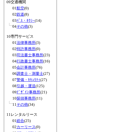
09交通機関
01
航空
(0)
02
鉄道
(8)
03
ﾊﾞｽ・ﾀｸｼｰ
(14)
04
その他
(3)
10専門サービス
01
法律事務所
(3)
02
特許事務所
(0)
03
司法書士事務所
(23)
04
行政書士事務所
(16)
05
会計事務所
(76)
06
調査士・測量士
(27)
07
警備・ｾｷｭﾘﾃｨ
(27)
08
引越・運送
(125)
09
ﾃﾞｻﾞｲﾝ事務所
(21)
10
探偵事務所
(11)
11
その他
(34)
11レンタルリース
01
総合
(25)
02
カーリース
(0)