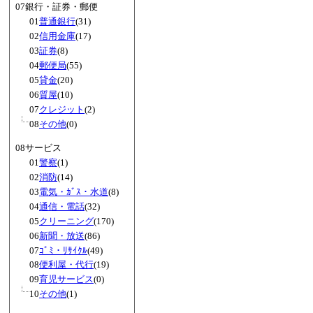
07銀行・証券・郵便
01
普通銀行
(31)
02
信用金庫
(17)
03
証券
(8)
04
郵便局
(55)
05
貸金
(20)
06
質屋
(10)
07
クレジット
(2)
08
その他
(0)
08サービス
01
警察
(1)
02
消防
(14)
03
電気・ｶﾞｽ・水道
(8)
04
通信・電話
(32)
05
クリーニング
(170)
06
新聞・放送
(86)
07
ｺﾞﾐ・ﾘｻｲｸﾙ
(49)
08
便利屋・代行
(19)
09
育児サービス
(0)
10
その他
(1)