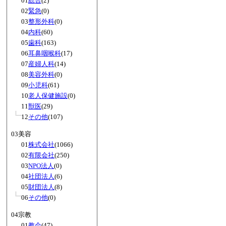
01
総合
(2)
02
緊急
(0)
03
整形外科
(0)
04
内科
(60)
05
歯科
(163)
06
耳鼻咽喉科
(17)
07
産婦人科
(14)
08
美容外科
(0)
09
小児科
(61)
10
老人保健施設
(0)
11
獣医
(29)
12
その他
(107)
03美容
01
株式会社
(1066)
02
有限会社
(250)
03
NPO法人
(0)
04
社団法人
(6)
05
財団法人
(8)
06
その他
(0)
04宗教
01
教会
(47)