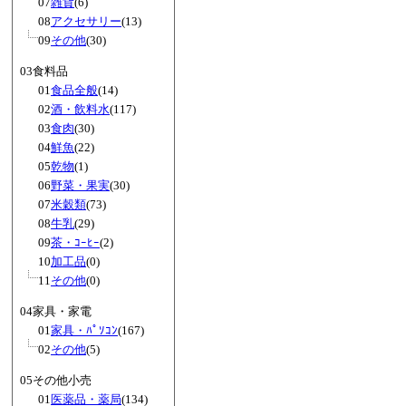
07
雑貨
(6)
08
アクセサリー
(13)
09
その他
(30)
03食料品
01
食品全般
(14)
02
酒・飲料水
(117)
03
食肉
(30)
04
鮮魚
(22)
05
乾物
(1)
06
野菜・果実
(30)
07
米穀類
(73)
08
牛乳
(29)
09
茶・ｺｰﾋｰ
(2)
10
加工品
(0)
11
その他
(0)
04家具・家電
01
家具・ﾊﾟｿｺﾝ
(167)
02
その他
(5)
05その他小売
01
医薬品・薬局
(134)