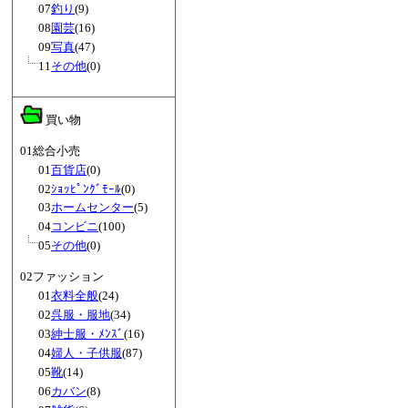
07
釣り
(9)
08
園芸
(16)
09
写真
(47)
11
その他
(0)
買い物
01総合小売
01
百貨店
(0)
02
ｼｮｯﾋﾟﾝｸﾞﾓｰﾙ
(0)
03
ホームセンター
(5)
04
コンビニ
(100)
05
その他
(0)
02ファッション
01
衣料全般
(24)
02
呉服・服地
(34)
03
紳士服・ﾒﾝｽﾞ
(16)
04
婦人・子供服
(87)
05
靴
(14)
06
カバン
(8)